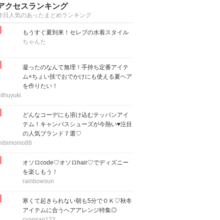
アクセスランキング
昨日人気のあったまとめランキング
もうすぐ夏到来！セレブの水着スタイル
ちゃんた
凝ったのなんて無理！手持ち定番アイテ
ム×ちょい技でおでかけにも使える夏ヘア
を作りたい！
ithuyuki
どんなコーデにも溶け込むテッパンアイ
テム！キャンパスシューズが今熱い♥注目
の人気ブランド７選♡
hibimomo88
オソロcode♡オソロhair♡でディズニー
を楽しもう！
rainbowsun
寒くて起きられない朝も5分でＯＫ♡秋冬
アイテムに合うヘアアレンジ特集◎
cyansan123