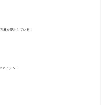
の乳液を愛用している！
アアイテム！