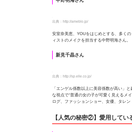
中野明海さん
出典：
http://ameblo.jp/
安室奈美恵、YOUをはじめとする、多く
ィストのメイクを担当する中野明海さん。
新見千晶さん
出典：
http://sp.elle.co.jp/
「エンゲル係数以上に美容係数が高い」と
な視点で“普通の女の子が可愛く見えるメイ
ログ、ファッションショー、女優、タレン
【人気の秘密②】愛用してい