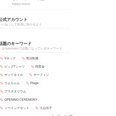
happy eraser
公式アカウント
いいね！して友達に知らせよう
話題のキーワード
いまmasimaroで話題になっているキーワード
Vネック
気分転換
ビッグTシャツ
同窓会
サンドネイル
サーフィン
ラムちゃん
Plage
プラネタリウム
OPENING CEREMONY
ソーイングセット
入山法子