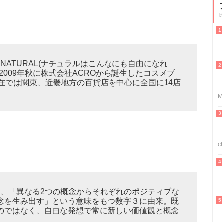
EING NATURAL(ナチュラルはこんなにも自由になれ
2009年秋に株式会社ACROから誕生したコスメブ
。現在では関東、近畿地方の百貨店を中心に全国に14店
M
c
は、「異なる2つの概念からそれぞれのポジティブな
念を生み出す」という意味をもつ数字３に由来。既
のではなく、自由な発想で常に新しい価値観と概念