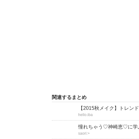
関連するまとめ
【2015秋メイク】トレ
hello.iba
憧れちゃう♡神崎恵♡に学
saori:>