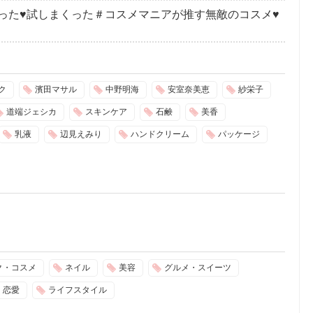
った♥試しまくった＃コスメマニアが推す無敵のコスメ♥
ク
濱田マサル
中野明海
安室奈美恵
紗栄子
道端ジェシカ
スキンケア
石鹸
美香
乳液
辺見えみり
ハンドクリーム
パッケージ
ク・コスメ
ネイル
美容
グルメ・スイーツ
恋愛
ライフスタイル