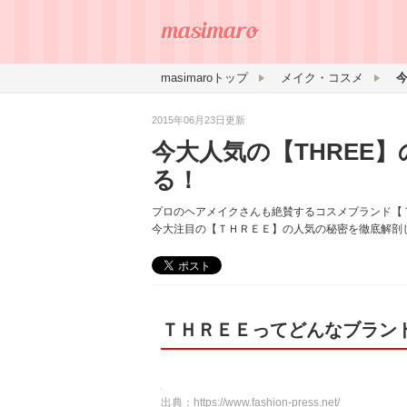
masimaroトップ
メイク・コスメ
2015年06月23日更新
今大人気の【THREE
る！
プロのヘアメイクさんも絶賛するコスメブランド【
今大注目の【ＴＨＲＥＥ】の人気の秘密を徹底解剖
ＴＨＲＥＥってどんなブラン
出典：
https://www.fashion-press.net/