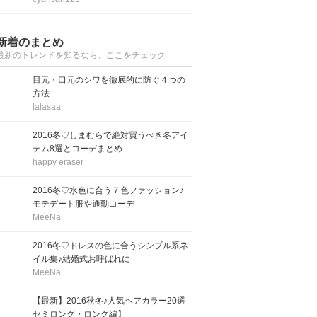
新着のまとめ
最新のトレンドを知るなら、ここをチェック
目元・口元のシワを徹底的に防ぐ４つの
方法
lalasaa
2016冬♡しまむらで絶対買うべき冬アイ
テム8選とコーデまとめ
happy eraser
2016冬♡水色に合う７色ファッション♪
モテデート服や通勤コーデ
MeeNa
2016冬♡ドレスの色に合うシンプル系ネ
イル集♪結婚式お呼ばれに
MeeNa
【最新】2016秋冬♪人気ヘアカラー20選
セミロング・ロング編】