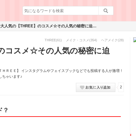
今大人気の【THREE】のコスメ☆その人気の秘密に迫る！
THREE
(61)
メイク・コスメ
(354)
ヘアメイク
(28)
】のコスメ☆その人気の秘密に迫
ＴＨＲＥＥ】 インスタグラムやフェイスブックなどでも投稿する人が激増！
しちゃいます♪
2
ド？