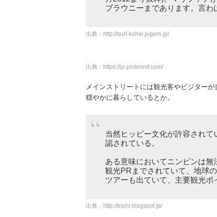
ブラウニーまであります。言わ
出典：
http://surf-kohei.jugem.jp/
出典：
https://jp.pinterest.com/
メインストリートには観光客やビジターが
穏やかに暮らしているとか。
当然ヒッピー文化が許容されて
認されている。
ある意味においてニンビンは無
観光PRまでされていて、地球
ツアーも出ていて、主要観光ポ
出典：
http://triphi.blogspot.jp/