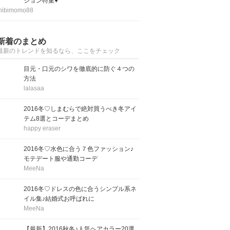
ション特集♥
hibimomo88
新着のまとめ
最新のトレンドを知るなら、ここをチェック
目元・口元のシワを徹底的に防ぐ４つの
方法
lalasaa
2016冬♡しまむらで絶対買うべき冬アイ
テム8選とコーデまとめ
happy eraser
2016冬♡水色に合う７色ファッション♪
モテデート服や通勤コーデ
MeeNa
2016冬♡ドレスの色に合うシンプル系ネ
イル集♪結婚式お呼ばれに
MeeNa
【最新】2016秋冬♪人気ヘアカラー20選