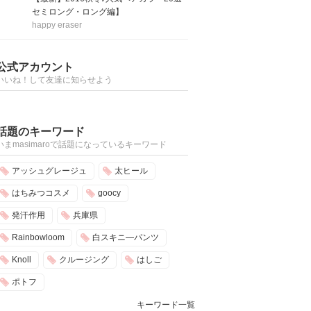
セミロング・ロング編】
happy eraser
公式アカウント
いいね！して友達に知らせよう
話題のキーワード
いまmasimaroで話題になっているキーワード
アッシュグレージュ
太ヒール
はちみつコスメ
goocy
発汗作用
兵庫県
Rainbowloom
白スキニ―パンツ
Knoll
クルージング
はしご
ポトフ
キーワード一覧