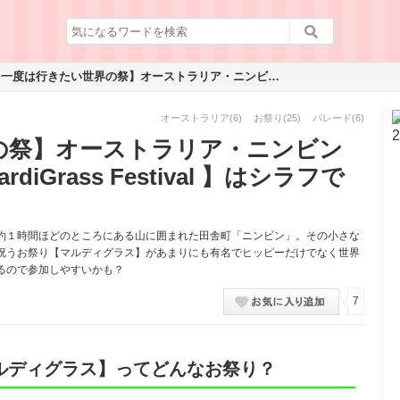
【一度は行きたい世界の祭】オーストラリア・ニンビンの【マルディグラス/ MardiGrass Festival 】はシラフでも楽しめる♪
オーストラリア
(6)
お祭り
(25)
パレード
(6)
の祭】オーストラリア・ニンビン
iGrass Festival 】はシラフで
約１時間ほどのところにある山に囲まれた田舎町「ニンビン」。その小さな
祝うお祭り【マルディグラス】があまりにも有名でヒッピーだけでなく世界
るので参加しやすいかも？
7
ルディグラス】ってどんなお祭り？