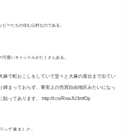
ッピーたちの住む山村なのである。
の可愛いキャンドルがたくさんある。
大麻で町おこしをしていて堂々と大麻の屋台まで出てい
り締まっておらず、事実上の売買自由地区みたいになっ
ります。 http://t.co/RxwJU3mfOp
行って来ました。