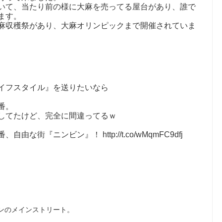
いて、当たり前の様に大麻を売ってる屋台があり、誰で
ます。
麻収穫祭があり、大麻オリンピックまで開催されていま
イフスタイル』を送りたいなら
番。
してたけど、完全に間違ってるｗ
な街『ニンビン』！ http://t.co/wMqmFC9dfj
ンのメインストリート。