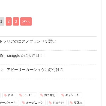
1
2
3
次へ
トラリアのコスメブランド５選♡
、smiggle☆に大注目！！
ル アビーリーカーショウに釘付け♡
音楽
ヒッピー
海外旅行
キャンドル
チーズケーキ
オーガニック
お出かけ
夏休み