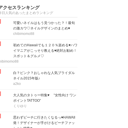
アクセスランキング
昨日人気のあったまとめランキング
可愛いネイルはもう見つかった？！最旬
の激カワ♡ネイルデザインのまとめ♥
chibimomo88
初めてのHawaiiでも１２０％楽める♥ハワ
イマニアがこっそり教える♥絶対お勧め！
スポット＆グルメ♡
hibimomo88
白？ピンク？おしゃれな人気ブライダル
ネイル2015年版♪
a2ko
大人気のタトゥー特集♥ “女性向け ワン
ポイントTATTOO”
くりゆり
思わずビーチに行きたくなるっ♥HAWAII
発！デザイナーが手がけるビーチファッ