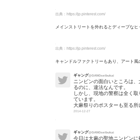
出典：
https://jp.pinterest.com/
メインストリートを外れるとディープなヒ
出典：
https://jp.pinterest.com/
キャンドルファクトリーもあり、アート風
ギャング
@GANGseibukai
ニンビンの面白いところは、
るのに、違法なんです。
しかし、現地の警察は全く取
ています。
大麻祭りのポスターも至る所に貼ってあ
2014-12-27
ギャング
@GANGseibukai
今日は大麻の聖地ニンビンに