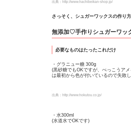
出典：
http://www.hachibeikan-shop.jp/
さっそく、シュガーワックスの作り
無添加♡手作りシュガーワッ
必要なものはたったこれだけ
・グラニュー糖 300g
(黒砂糖でもOKですが、べっこうア
は最初から色が付いているので失敗し
出典：
http://www.hokutou.co.jp/
・水300ml
(水道水でOKです)