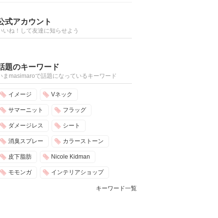
公式アカウント
いいね！して友達に知らせよう
話題のキーワード
いまmasimaroで話題になっているキーワード
イメージ
Vネック
サマーニット
フラッグ
ダメージレス
シート
消臭スプレー
カラーストーン
皮下脂肪
Nicole Kidman
モモンガ
インテリアショップ
キーワード一覧