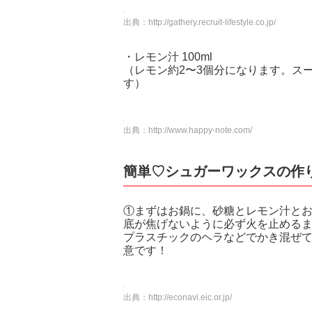
出典：
http://gathery.recruit-lifestyle.co.jp/
・レモン汁 100ml
（レモン約2〜3個分になります。ス
す）
出典：
http://www.happy-note.com/
簡単♡シュガーワックスの作
①まずはお鍋に、砂糖とレモン汁と
底が焦げないように必ず火を止める
プラスチックのヘラなどでかき混ぜ
意です！
出典：
http://econavi.eic.or.jp/