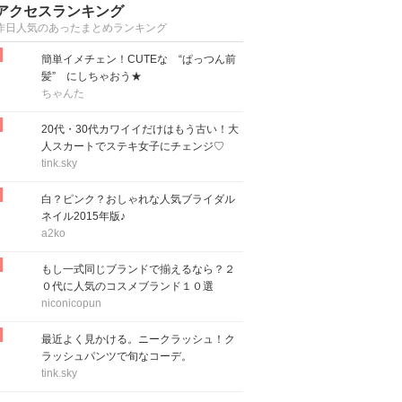
アクセスランキング
昨日人気のあったまとめランキング
簡単イメチェン！CUTEな “ぱっつん前
髪” にしちゃおう★
ちゃんた
20代・30代カワイイだけはもう古い！大
人スカートでステキ女子にチェンジ♡
tink.sky
白？ピンク？おしゃれな人気ブライダル
ネイル2015年版♪
a2ko
もし一式同じブランドで揃えるなら？２
０代に人気のコスメブランド１０選
niconicopun
最近よく見かける。ニークラッシュ！ク
ラッシュパンツで旬なコーデ。
tink.sky