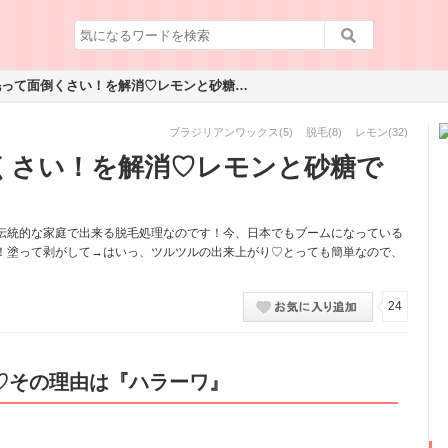
もうっ！脱毛って面倒くさい！を解消♡レモンと砂糖で出来ちゃうスゴ技
ブラジリアンワックス
(5)
脱毛
(8)
レモン
(32)
くさい！を解消♡レモンと砂糖で
伝統的な家庭で出来る脱毛処理なのです！今、日本でもブームになっている
！塗って剥がして→はいっ、ツルツルの出来上がり♡とっても簡単なので、
24
♡その理由は『ハラーワ』