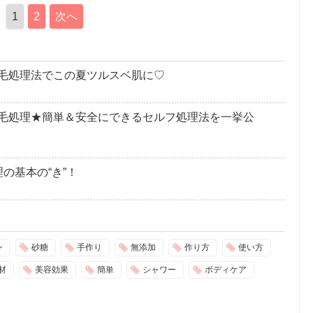
1
2
次へ
毛処理法でこの夏ツルスベ肌に♡
毛処理★簡単＆安全にできるセルフ処理法を一挙公
の基本の“き”！
ン
砂糖
手作り
無添加
作り方
使い方
材
美容効果
簡単
シャワー
ボディケア