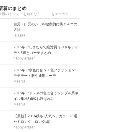
新着のまとめ
最新のトレンドを知るなら、ここをチェック
目元・口元のシワを徹底的に防ぐ４つの
方法
lalasaa
2016冬♡しまむらで絶対買うべき冬アイ
テム8選とコーデまとめ
happy eraser
2016冬♡水色に合う７色ファッション♪
モテデート服や通勤コーデ
MeeNa
2016冬♡ドレスの色に合うシンプル系ネ
イル集♪結婚式お呼ばれに
MeeNa
【最新】2016秋冬♪人気ヘアカラー20選
セミロング・ロング編】
happy eraser