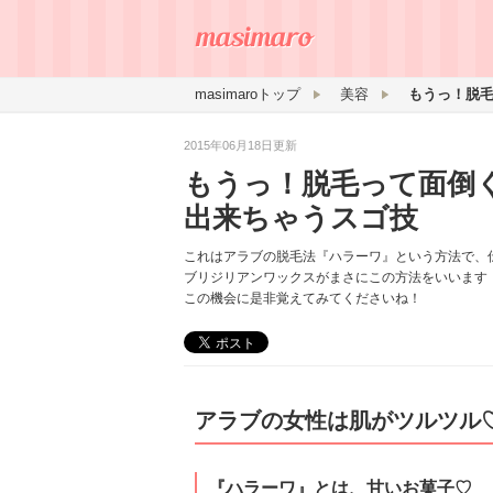
masimaroトップ
美容
2015年06月18日更新
もうっ！脱毛って面倒
出来ちゃうスゴ技
これはアラブの脱毛法『ハラーワ』という方法で、
ブリジリアンワックスがまさにこの方法をいいます
この機会に是非覚えてみてくださいね！
アラブの女性は肌がツルツル
『ハラーワ』とは、甘いお菓子♡