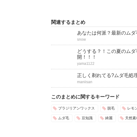
関連するまとめ
あなたは何派？最新のムダ
snow
どうする？！この夏のムダ
開！！！
yama1122
正しく剃れてる?ムダ毛処理
maniisan
このまとめに関するキーワード
ブラジリアンワックス
脱毛
レモ
ムダ毛
豆知識
綺麗
天然素