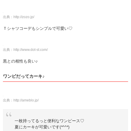
出典：
http://zozo.jp/
Ｔシャツコーデもシンプルで可愛い♡
出典：
http://www.dot-st.com/
黒との相性も良い♪
ワンピだってカーキ♪
出典：
http://ameblo.jp/
一枚持ってるっと便利なワンピース♡
夏にカーキが可愛いです(*^^*)