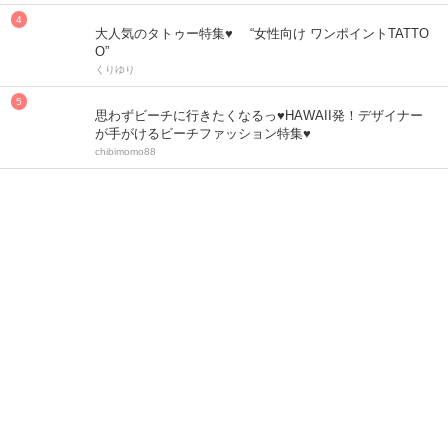
大人気のタトゥー特集♥ “女性向け ワンポイントTATTO
O”
くりゆり
思わずビーチに行きたくなるっ♥HAWAII発！デザイナー
が手がけるビーチファッション特集♥
chibimomo88