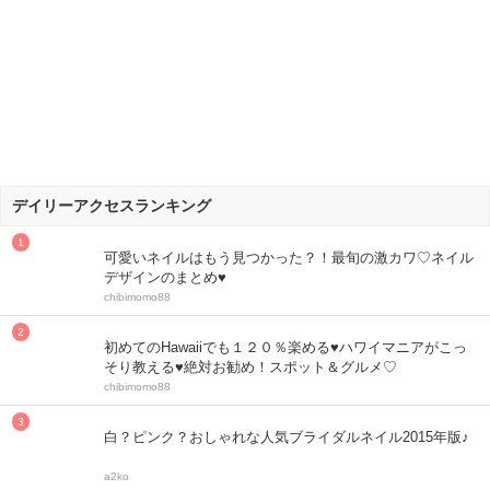
デイリーアクセスランキング
可愛いネイルはもう見つかった？！最旬の激カワ♡ネイル
デザインのまとめ♥
chibimomo88
初めてのHawaiiでも１２０％楽める♥ハワイマニアがこっ
そり教える♥絶対お勧め！スポット＆グルメ♡
chibimomo88
白？ピンク？おしゃれな人気ブライダルネイル2015年版♪
a2ko