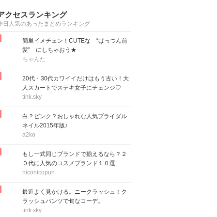
アクセスランキング
昨日人気のあったまとめランキング
簡単イメチェン！CUTEな “ぱっつん前
髪” にしちゃおう★
ちゃんた
20代・30代カワイイだけはもう古い！大
人スカートでステキ女子にチェンジ♡
tink.sky
白？ピンク？おしゃれな人気ブライダル
ネイル2015年版♪
a2ko
もし一式同じブランドで揃えるなら？２
０代に人気のコスメブランド１０選
niconicopun
最近よく見かける。ニークラッシュ！ク
ラッシュパンツで旬なコーデ。
tink.sky