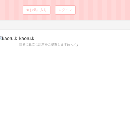
★お気に入り
ログイン
kaoru.k
読者に役立つ記事をご提案します(๑˃̵ᴗ˂̵)و