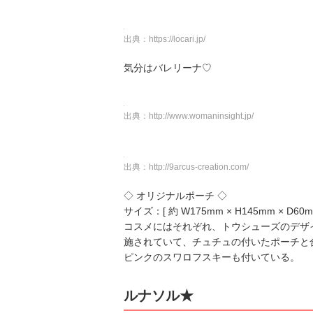
出典：
https://locari.jp/
気分はバレリーナ♡
出典：
http://www.womaninsight.jp/
出典：
http://9arcus-creation.com/
◇ オリジナルポーチ ◇
サイズ：[ 約 W175mm × H145mm × D60m
コスメにはそれぞれ、トウシューズのデザ
施されていて、チュチュの付いたポーチと
ピンクのスワロフスキーも付いている。
ルナソル★