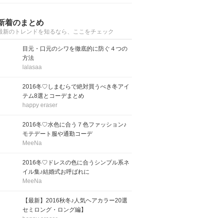
新着のまとめ
最新のトレンドを知るなら、ここをチェック
目元・口元のシワを徹底的に防ぐ４つの
方法
lalasaa
2016冬♡しまむらで絶対買うべき冬アイ
テム8選とコーデまとめ
happy eraser
2016冬♡水色に合う７色ファッション♪
モテデート服や通勤コーデ
MeeNa
2016冬♡ドレスの色に合うシンプル系ネ
イル集♪結婚式お呼ばれに
MeeNa
【最新】2016秋冬♪人気ヘアカラー20選
セミロング・ロング編】