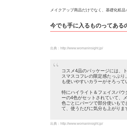
メイクアップ商品だけでなく、基礎化粧品
今でも手に入るものってある
出典：
http://www.womaninsight.jp/
コスメ4品のパッケージには、
スマスコフレの限定感たっぷり
も使いやすいカラーがそろって
特にハイライト＆フェイスパウ
ーの4色がセットされていて、
色ごとにパーツで部分使いもで
て、使うたびに気分も上がりま
出典：
http://www.womaninsight.jp/