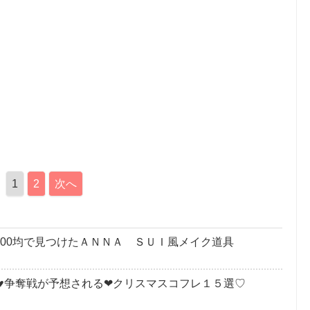
1
2
次へ
300均で見つけたＡＮＮＡ ＳＵＩ風メイク道具
♥争奪戦が予想される❤クリスマスコフレ１５選♡