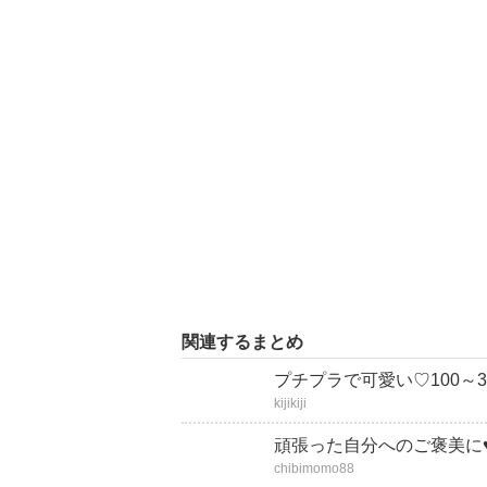
関連するまとめ
プチプラで可愛い♡100～
kijikiji
頑張った自分へのご褒美に
chibimomo88