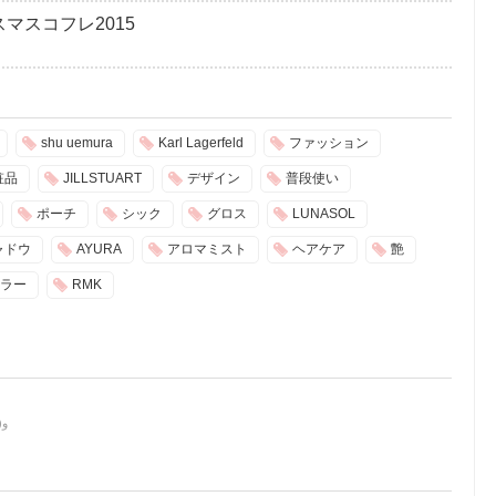
マスコフレ2015
shu uemura
Karl Lagerfeld
ファッション
粧品
JILLSTUART
デザイン
普段使い
ポーチ
シック
グロス
LUNASOL
ャドウ
AYURA
アロマミスト
ヘアケア
艶
ラー
RMK
読者に役立つ記事をご提案します(๑˃̵ᴗ˂̵)و