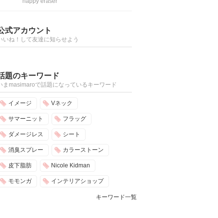
happy eraser
公式アカウント
いいね！して友達に知らせよう
話題のキーワード
いまmasimaroで話題になっているキーワード
イメージ
Vネック
サマーニット
フラッグ
ダメージレス
シート
消臭スプレー
カラーストーン
皮下脂肪
Nicole Kidman
モモンガ
インテリアショップ
キーワード一覧