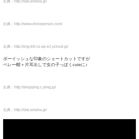
出典：
http://stat.ameba.jp/
出典：
http://www.shineperson.com/
出典：
http://img.trill.cs-ap-e2.ycloud.jp/
ボーイッシュな印象のショートカットですが
ベレー帽＋片耳出しで女の子っぽくcuteに♪
出典：
http://shopping.c.yimg.jp/
出典：
http://stat.ameba.jp/