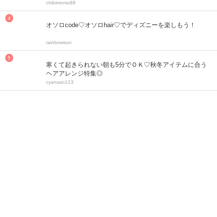
chibimomo88
オソロcode♡オソロhair♡でディズニーを楽しもう！
rainbowsun
寒くて起きられない朝も5分でＯＫ♡秋冬アイテムに合う
ヘアアレンジ特集◎
cyansan123