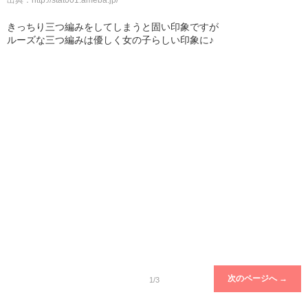
出典：
http://stat001.ameba.jp/
きっちり三つ編みをしてしまうと固い印象ですが
ルーズな三つ編みは優しく女の子らしい印象に♪
次のページへ →
1/3