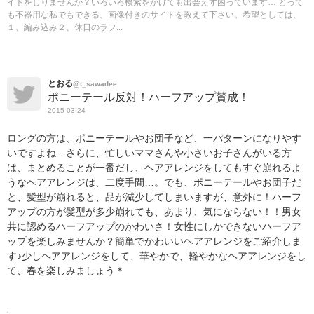
イトをしりませんか？いろいろ検索をかけても出会えず困っています… とって
も不器用な私でもできる、画像付きのサイトを教えて下さい。希望としては、
１、編み込み２、休日のラフ...
とおる
@t_sawadee
ポニーテール反対！ハーフアップ賛成！
2015-03-24
ロングの方は、ポニーテールやお団子など、一パターンになりやす
いですよね…さらに、忙しいママさんや小さいお子さんがいる方
は、まとめることが一番だし、ヘアアレンジをしてもすぐ崩れるよ
うなヘアアレンジは、二度手間…。でも、ポニーテールやお団子だ
と、髪型が崩れると、品が減少してしまいますが、意外に！ハーフ
アップの方が髪型が多少崩れても、あまり、気にならない！！男女
共に認めるハーフアップのかわいさ！女性にしかできないハーフア
ップを楽しみませんか？簡単でかわいいヘアアレンジをご紹介しま
す♪少しヘアアレンジをして、華やかで、軽やかなヘアアレンジをし
て、春を楽しみましょう＊