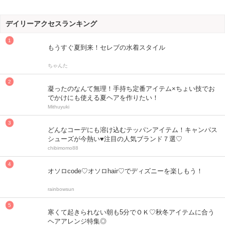
デイリーアクセスランキング
もうすぐ夏到来！セレブの水着スタイル
ちゃんた
凝ったのなんて無理！手持ち定番アイテム×ちょい技でお
でかけにも使える夏ヘアを作りたい！
Mithuyuki
どんなコーデにも溶け込むテッパンアイテム！キャンパス
シューズが今熱い♥注目の人気ブランド７選♡
chibimomo88
オソロcode♡オソロhair♡でディズニーを楽しもう！
rainbowsun
寒くて起きられない朝も5分でＯＫ♡秋冬アイテムに合う
ヘアアレンジ特集◎