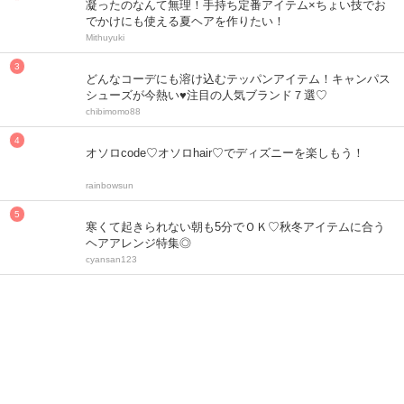
凝ったのなんて無理！手持ち定番アイテム×ちょい技でお
でかけにも使える夏ヘアを作りたい！
Mithuyuki
どんなコーデにも溶け込むテッパンアイテム！キャンパス
シューズが今熱い♥注目の人気ブランド７選♡
chibimomo88
オソロcode♡オソロhair♡でディズニーを楽しもう！
rainbowsun
寒くて起きられない朝も5分でＯＫ♡秋冬アイテムに合う
ヘアアレンジ特集◎
cyansan123