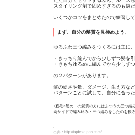
ただ自分でセットするぶん、ルーズ
スタイリング剤で固めすぎるのも嫌
いくつかコツをまとめたので練習し
まず、自分の髪質を見極めよう。
ゆるふわ三つ編みをつくるには主に
・きっちり編んでから少しずつ髪を
・きもちゆるめに編んでから少しず
の２パターンがあります。
髪の硬さや量、ダメージ、生え方な
パターンごとに試して、自分に合っ
↓直毛×硬め の髪質の方にはふつうの三つ編
両サイドで編み込み・三つ編みをしたのを後
出典：
http://topics.c-pon.com/