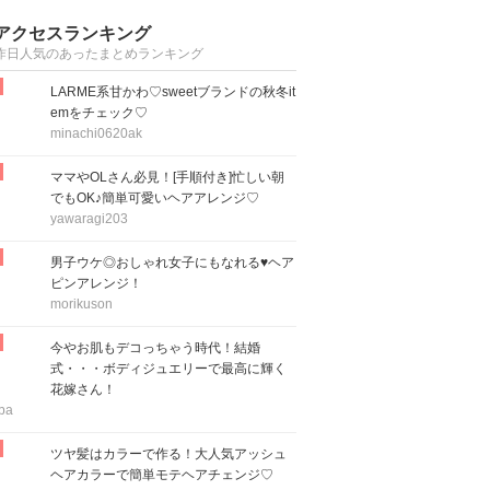
アクセスランキング
昨日人気のあったまとめランキング
LARME系甘かわ♡sweetブランドの秋冬it
emをチェック♡
minachi0620ak
ママやOLさん必見！[手順付き]忙しい朝
でもOK♪簡単可愛いヘアアレンジ♡
yawaragi203
男子ウケ◎おしゃれ女子にもなれる♥ヘア
ピンアレンジ！
morikuson
今やお肌もデコっちゃう時代！結婚
式・・・ボディジュエリーで最高に輝く
花嫁さん！
ba
ツヤ髪はカラーで作る！大人気アッシュ
ヘアカラーで簡単モテヘアチェンジ♡