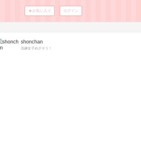
★お気に入り
ログイン
shonchan
洗練女子めざそう！