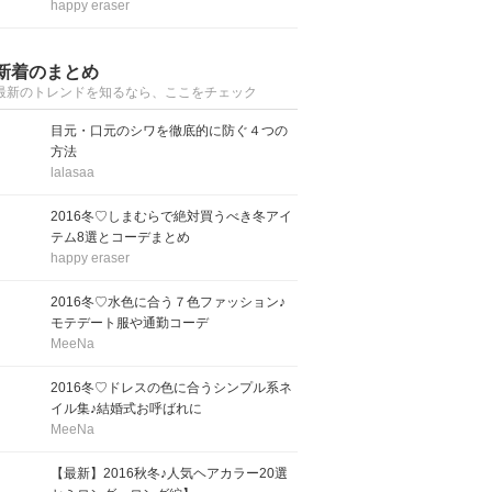
happy eraser
新着のまとめ
最新のトレンドを知るなら、ここをチェック
目元・口元のシワを徹底的に防ぐ４つの
方法
lalasaa
2016冬♡しまむらで絶対買うべき冬アイ
テム8選とコーデまとめ
happy eraser
2016冬♡水色に合う７色ファッション♪
モテデート服や通勤コーデ
MeeNa
2016冬♡ドレスの色に合うシンプル系ネ
イル集♪結婚式お呼ばれに
MeeNa
【最新】2016秋冬♪人気ヘアカラー20選