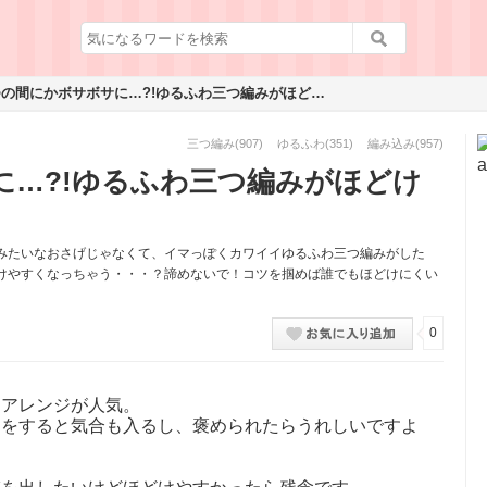
いつの間にかボサボサに…?!ゆるふわ三つ編みがほどけにくくなるコツ
三つ編み
(907)
ゆるふわ
(351)
編み込み
(957)
に…?!ゆるふわ三つ編みがほどけ
みたいなおさげじゃなくて、イマっぽくカワイイゆるふわ三つ編みがした
けやすくなっちゃう・・・？諦めないで！コツを掴めば誰でもほどけにくい
0
たアレンジが人気。
トをすると気合も入るし、褒められたらうれしいですよ