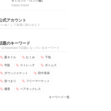
セミロング・ロング編】
happy eraser
公式アカウント
いいね！して友達に知らせよう
話題のキーワード
いまmasimaroで話題になっているキーワード
夏ネイル
むくみ
下地
市販
ストレッチ
ボトムス
ダウンジャケット
田中美保
首つまり
フリーマーケット
優香
ペアネックレス
キーワード一覧