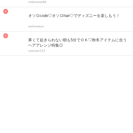
chibimomo88
オソロcode♡オソロhair♡でディズニーを楽しもう！
rainbowsun
寒くて起きられない朝も5分でＯＫ♡秋冬アイテムに合う
ヘアアレンジ特集◎
cyansan123