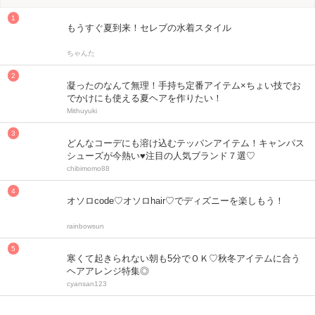
もうすぐ夏到来！セレブの水着スタイル
ちゃんた
凝ったのなんて無理！手持ち定番アイテム×ちょい技でお
でかけにも使える夏ヘアを作りたい！
Mithuyuki
どんなコーデにも溶け込むテッパンアイテム！キャンパス
シューズが今熱い♥注目の人気ブランド７選♡
chibimomo88
オソロcode♡オソロhair♡でディズニーを楽しもう！
rainbowsun
寒くて起きられない朝も5分でＯＫ♡秋冬アイテムに合う
ヘアアレンジ特集◎
cyansan123