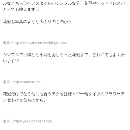
ルなこちら♡ヘアスタイルがシンプルな分、花冠やヘッドドレスが
とっても映えます♡
花冠も写真のような大ぶりのものから、
出典：
http://hairstyles-for-weddings.com/
シンプルで可憐なな小花をあしらった花冠まで、どれにでもよく合
います♡
出典：
http://skinrich.info/
花冠だけでなく他にも合うアクセは様々♡一輪タイプのフラワーア
クセも小さなものから、
出典：
http://weddingneeds.xyz/