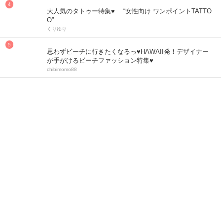
大人気のタトゥー特集♥ “女性向け ワンポイントTATTO
O”
くりゆり
思わずビーチに行きたくなるっ♥HAWAII発！デザイナー
が手がけるビーチファッション特集♥
chibimomo88