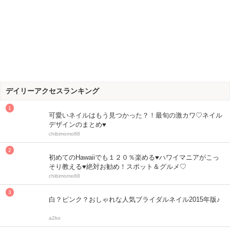
デイリーアクセスランキング
可愛いネイルはもう見つかった？！最旬の激カワ♡ネイル
デザインのまとめ♥
chibimomo88
初めてのHawaiiでも１２０％楽める♥ハワイマニアがこっ
そり教える♥絶対お勧め！スポット＆グルメ♡
chibimomo88
白？ピンク？おしゃれな人気ブライダルネイル2015年版♪
a2ko