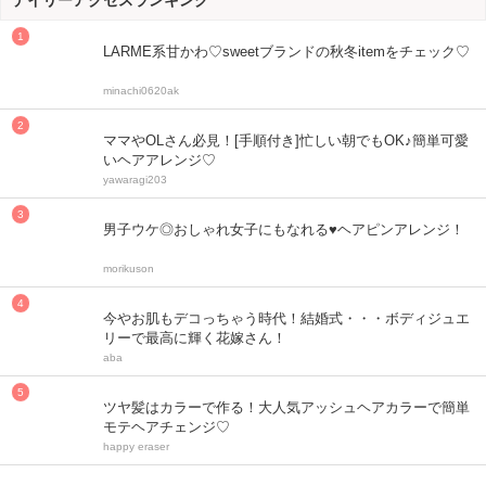
デイリーアクセスランキング
LARME系甘かわ♡sweetブランドの秋冬itemをチェック♡
minachi0620ak
ママやOLさん必見！[手順付き]忙しい朝でもOK♪簡単可愛
いヘアアレンジ♡
yawaragi203
男子ウケ◎おしゃれ女子にもなれる♥ヘアピンアレンジ！
morikuson
今やお肌もデコっちゃう時代！結婚式・・・ボディジュエ
リーで最高に輝く花嫁さん！
aba
ツヤ髪はカラーで作る！大人気アッシュヘアカラーで簡単
モテヘアチェンジ♡
happy eraser