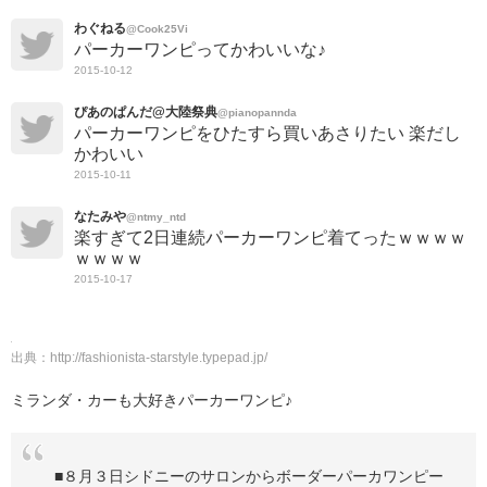
わぐねる
@Cook25Vi
パーカーワンピってかわいいな♪
2015-10-12
ぴあのぱんだ@大陸祭典
@pianopannda
パーカーワンピをひたすら買いあさりたい 楽だし
かわいい
2015-10-11
なたみや
@ntmy_ntd
楽すぎて2日連続パーカーワンピ着てったｗｗｗｗ
ｗｗｗｗ
2015-10-17
出典：
http://fashionista-starstyle.typepad.jp/
ミランダ・カーも大好きパーカーワンピ♪
■８月３日シドニーのサロンからボーダーパーカワンピー