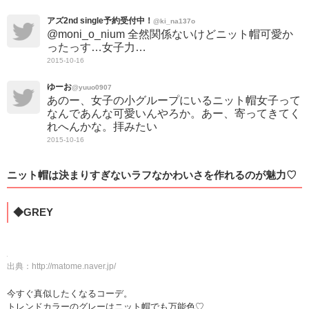
アズ2nd single予約受付中！
@ki_na137o
@moni_o_nium 全然関係ないけどニット帽可愛か
ったっす…女子力…
2015-10-16
ゆーお
@yuuo0907
あのー、女子の小グループにいるニット帽女子って
なんであんな可愛いんやろか。あー、寄ってきてく
れへんかな。拝みたい
2015-10-16
ニット帽は決まりすぎないラフなかわいさを作れるのが魅力♡
◆GREY
出典：
http://matome.naver.jp/
今すぐ真似したくなるコーデ。
トレンドカラーのグレーはニット帽でも万能色♡