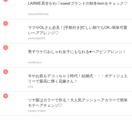
LARME系甘かわ♡sweetブランドの秋冬itemをチェック♡
minachi0620ak
ママやOLさん必見！[手順付き]忙しい朝でもOK♪簡単可愛
いヘアアレンジ♡
yawaragi203
男子ウケ◎おしゃれ女子にもなれる♥ヘアピンアレンジ！
morikuson
今やお肌もデコっちゃう時代！結婚式・・・ボディジュエ
リーで最高に輝く花嫁さん！
aba
ツヤ髪はカラーで作る！大人気アッシュヘアカラーで簡単
モテヘアチェンジ♡
happy eraser