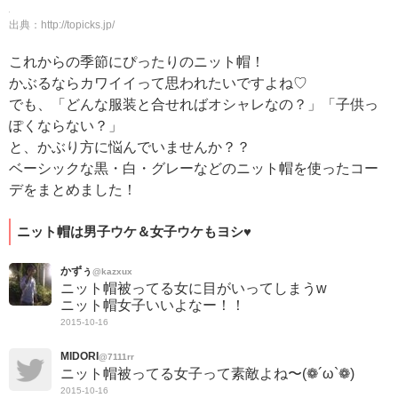
出典：
http://topicks.jp/
これからの季節にぴったりのニット帽！
かぶるならカワイイって思われたいですよね♡
でも、「どんな服装と合せればオシャレなの？」「子供っ
ぽくならない？」
と、かぶり方に悩んでいませんか？？
ベーシックな黒・白・グレーなどのニット帽を使ったコー
デをまとめました！
ニット帽は男子ウケ＆女子ウケもヨシ♥
かずぅ
@kazxux
ニット帽被ってる女に目がいってしまうw
ニット帽女子いいよなー！！
2015-10-16
MIDORI
@7111rr
ニット帽被ってる女子って素敵よね〜(❁︎´ω`❁︎)
2015-10-16