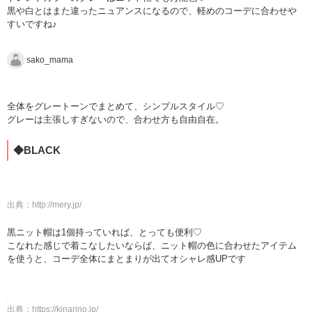
黒や白とはまた違ったニュアンスになるので、軽めのコーデに合わせや
すいですね♪
sako_mama
全体をグレートーンでまとめて、シンプルスタイル♡
グレーは主張しすぎないので、合わせ方も自由自在。
◆BLACK
出典：
http://mery.jp/
黒ニット帽は1個持っていれば、とっても便利♡
こなれた感じで着こなしたいならば、ニット帽の色に合わせたアイテム
を使うと、コーデ全体にまとまりが出てオシャレ感UPです
出典：
https://kinarino.jp/