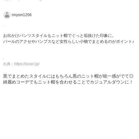
nnysm1206
お出かけパンツスタイルもニット帽でぐっと垢抜けた印象に。
パールのアクセやパンプスなど女性らしい小物でまとめるのがポイント♪
出典：
https://locari.jp/
黒でまとめたスタイルにはもちろん黒のニット帽が統一感がでて◎
綺麗めコーデでもニット帽を合わせることでカジュアルダウンに！