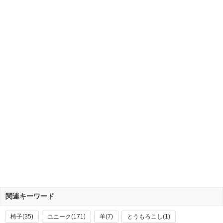
関連キーワード
椅子(35)
ユニーク(171)
羊(7)
とうもろこし(1)