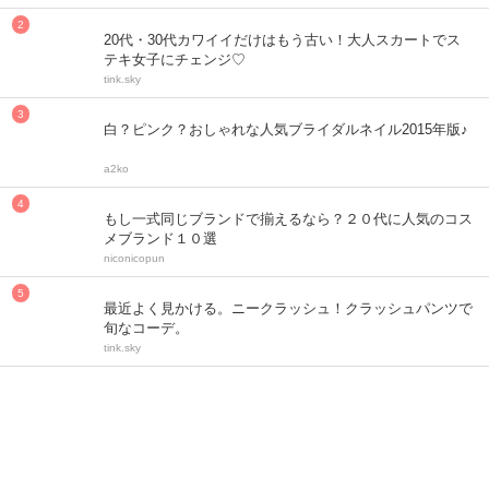
20代・30代カワイイだけはもう古い！大人スカートでス
テキ女子にチェンジ♡
tink.sky
白？ピンク？おしゃれな人気ブライダルネイル2015年版♪
a2ko
もし一式同じブランドで揃えるなら？２０代に人気のコス
メブランド１０選
niconicopun
最近よく見かける。ニークラッシュ！クラッシュパンツで
旬なコーデ。
tink.sky