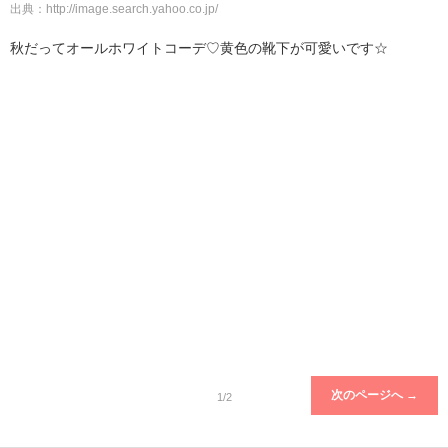
出典：
http://image.search.yahoo.co.jp/
秋だってオールホワイトコーデ♡黄色の靴下が可愛いです☆
次のページへ →
1/2