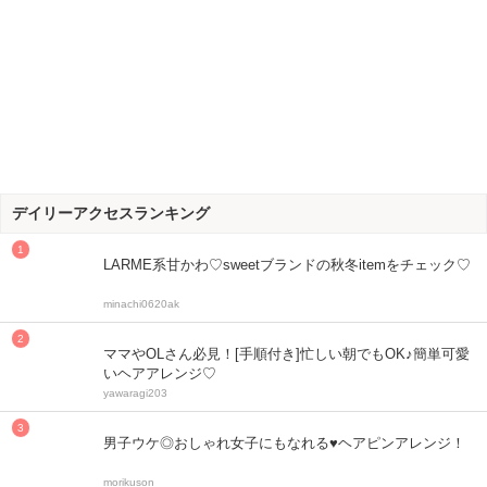
デイリーアクセスランキング
LARME系甘かわ♡sweetブランドの秋冬itemをチェック♡
minachi0620ak
ママやOLさん必見！[手順付き]忙しい朝でもOK♪簡単可愛
いヘアアレンジ♡
yawaragi203
男子ウケ◎おしゃれ女子にもなれる♥ヘアピンアレンジ！
morikuson