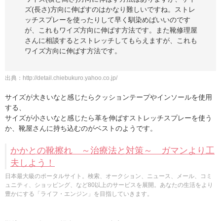
ズ(長さ)方向に伸ばすのはかなり難しいですね。ストレ
ッチスプレーを使ったりして早く馴染めばいいのです
が、これもワイズ方向に伸ばす方法です。また靴修理屋
さんに相談するとストレッチしてもらえますが、これも
ワイズ方向に伸ばす方法です。
出典：
http://detail.chiebukuro.yahoo.co.jp/
サイズが大きいなと感じたらクッションテープやインソールを使用
する、
サイズが小さいなと感じたら革を伸ばすストレッチスプレーを使う
か、靴屋さんに持ち込むのがベストのようです。
かかとの靴擦れ ～治療法と対策～ ガマンより工
夫しよう！
日本最大級のポータルサイト。検索、オークション、ニュース、メール、コミ
ュニティ、ショッピング、など80以上のサービスを展開。あなたの生活をより
豊かにする「ライフ・エンジン」を目指していきます。