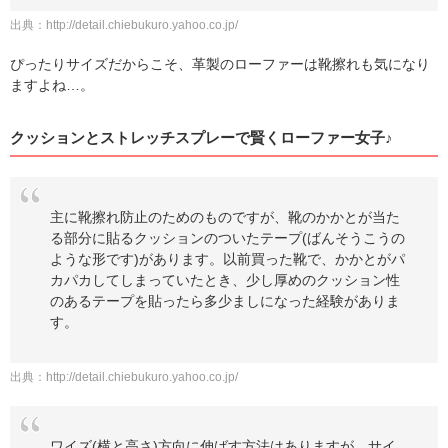
出典：
http://detail.chiebukuro.yahoo.co.jp/
ぴったりサイズだからこそ、革製のローファーは靴擦れも気になり
ますよね…。
クッションとストレッチスプレーで賢くローファー女子♪
主に靴擦れ防止のためのものですが、靴のかかとが当た
る部分に貼るクッションのついたテープ(ばんそうこうの
ような形です)があります。以前買った靴で、かかとがパ
カパカしてしまっていたとき、少し厚めのクッション性
のあるテープを貼ったら多少ましになった経験がありま
す。
出典：
http://detail.chiebukuro.yahoo.co.jp/
ワイズ(横と高さ)方向に伸ばす方法はありますが、サイ