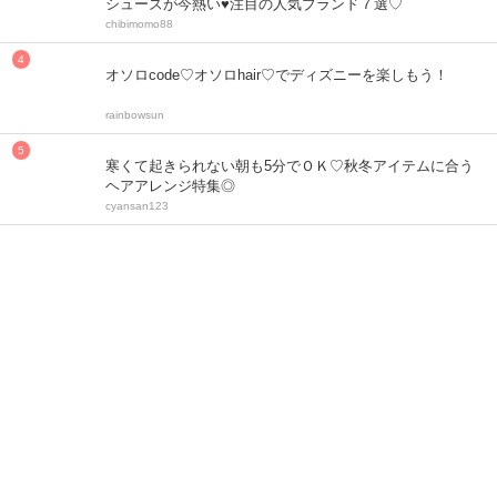
シューズが今熱い♥注目の人気ブランド７選♡
chibimomo88
オソロcode♡オソロhair♡でディズニーを楽しもう！
rainbowsun
寒くて起きられない朝も5分でＯＫ♡秋冬アイテムに合う
ヘアアレンジ特集◎
cyansan123