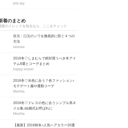
tink.sky
新着のまとめ
最新のトレンドを知るなら、ここをチェック
目元・口元のシワを徹底的に防ぐ４つの
方法
lalasaa
2016冬♡しまむらで絶対買うべき冬アイ
テム8選とコーデまとめ
happy eraser
2016冬♡水色に合う７色ファッション♪
モテデート服や通勤コーデ
MeeNa
2016冬♡ドレスの色に合うシンプル系ネ
イル集♪結婚式お呼ばれに
MeeNa
【最新】2016秋冬♪人気ヘアカラー20選