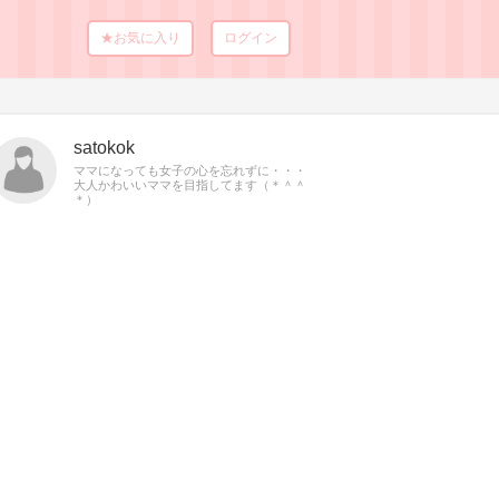
★お気に入り
ログイン
satokok
ママになっても女子の心を忘れずに・・・
大人かわいいママを目指してます（＊＾＾
＊）