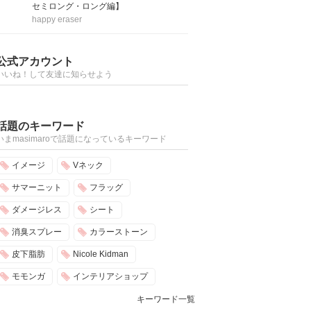
セミロング・ロング編】
happy eraser
公式アカウント
いいね！して友達に知らせよう
話題のキーワード
いまmasimaroで話題になっているキーワード
イメージ
Vネック
サマーニット
フラッグ
ダメージレス
シート
消臭スプレー
カラーストーン
皮下脂肪
Nicole Kidman
モモンガ
インテリアショップ
キーワード一覧