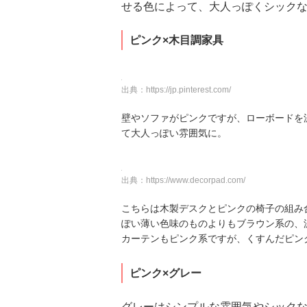
せる色によって、大人っぽくシック
ピンク×木目調家具
出典：
https://jp.pinterest.com/
壁やソファがピンクですが、ローボードを
て大人っぽい雰囲気に。
出典：
https://www.decorpad.com/
こちらは木製デスクとピンクの椅子の組み
ぽい薄い色味のものよりもブラウン系の、
カーテンもピンク系ですが、くすんだピン
ピンク×グレー
グレーはシンプルな雰囲気やシック