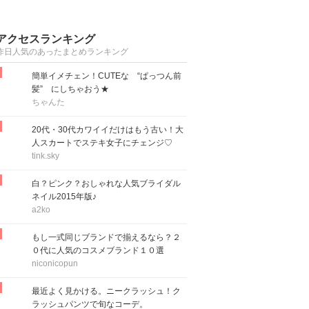
アクセスランキング
昨日人気のあったまとめランキング
簡単イメチェン！CUTEな “ぱっつん前
髪” にしちゃおう★
ちゃんた
20代・30代カワイイだけはもう古い！大
人スカートでステキ女子にチェンジ♡
tink.sky
白？ピンク？おしゃれな人気ブライダル
ネイル2015年版♪
a2ko
もし一式同じブランドで揃えるなら？２
０代に人気のコスメブランド１０選
niconicopun
最近よく見かける。ニークラッシュ！ク
ラッシュパンツで旬なコーデ。