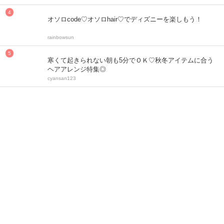
オソロcode♡オソロhair♡でディズニーを楽しもう！
rainbowsun
寒くて起きられない朝も5分でＯＫ♡秋冬アイテムに合う
ヘアアレンジ特集◎
cyansan123