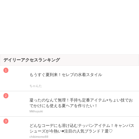
デイリーアクセスランキング
もうすぐ夏到来！セレブの水着スタイル
ちゃんた
凝ったのなんて無理！手持ち定番アイテム×ちょい技でお
でかけにも使える夏ヘアを作りたい！
Mithuyuki
どんなコーデにも溶け込むテッパンアイテム！キャンパス
シューズが今熱い♥注目の人気ブランド７選♡
chibimomo88