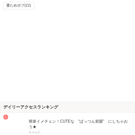
重ためボブ(22)
デイリーアクセスランキング
簡単イメチェン！CUTEな “ぱっつん前髪” にしちゃお
う★
ちゃんた