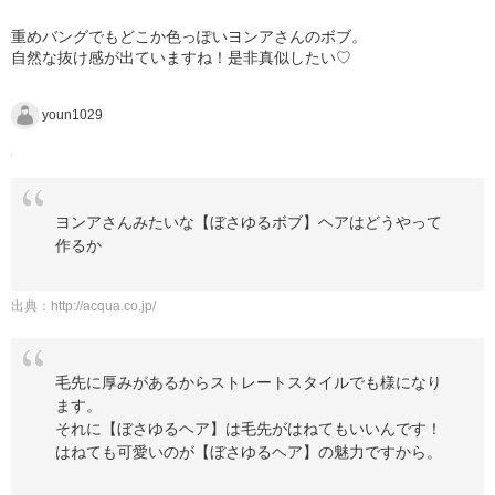
重めバングでもどこか色っぽいヨンアさんのボブ。
自然な抜け感が出ていますね！是非真似したい♡
youn1029
ヨンアさんみたいな【ぼさゆるボブ】ヘアはどうやって
作るか
出典：
http://acqua.co.jp/
毛先に厚みがあるからストレートスタイルでも様になり
ます。
それに【ぼさゆるヘア】は毛先がはねてもいいんです！
はねても可愛いのが【ぼさゆるヘア】の魅力ですから。