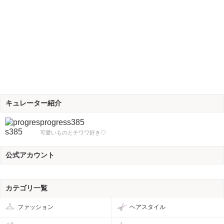
キュレーター紹介
progress385
可愛いものとチワワ好き♡
公式アカウント
カテゴリ一覧
ファッション
ヘアスタイル