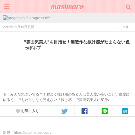
progress385
2015年09月19日更新
0
"雰囲気美人"を目指せ！無造作な抜け感がたまらない色
っぽボブ
もうみんな気づいてる？！程よく抜け感のある人は美人度が高いこと♡適度に
ゆるく、でもだらしなく見えない「抜け感」で雰囲気美人に変身♪
お気に入り
出典：
https://jp.pinterest.com/