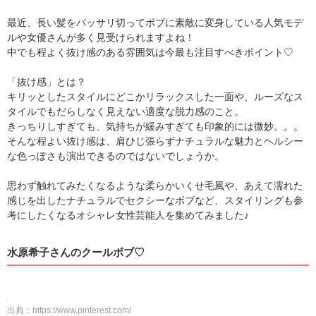
最近、長い髪をバッサリ切ってボブに素敵に変身している人気モデ
ルや女優さんが多く見受けられますよね！
中でも程よく抜け感のある雰囲気は今最も注目すべきポイント♡
「抜け感」とは？
キリッとしたスタイルにどこかリラックスした一面や、ルーズなス
タイルでもだらしなく見えない適度な脱力感のこと。
きっちりしすぎても、気持ちが緩みすぎても印象的には微妙。。。
そんな程よい抜け感は、肩ひじ張らずナチュラルな魅力とヘルシー
な色っぽさも演出できるのではないでしょうか。
思わず触れてみたくなるような柔らかいくせ毛風や、あえて濡れた
感じを出したナチュラルでセクシーなボブなど、スタイリングも参
考にしたくなるオシャレ女性芸能人を集めてみました♪
水原希子さんのクールボブ♡
出典：
https://www.pinterest.com/