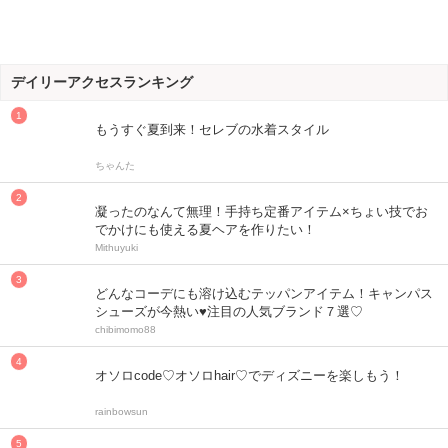
デイリーアクセスランキング
もうすぐ夏到来！セレブの水着スタイル
ちゃんた
凝ったのなんて無理！手持ち定番アイテム×ちょい技でお
でかけにも使える夏ヘアを作りたい！
Mithuyuki
どんなコーデにも溶け込むテッパンアイテム！キャンパス
シューズが今熱い♥注目の人気ブランド７選♡
chibimomo88
オソロcode♡オソロhair♡でディズニーを楽しもう！
rainbowsun