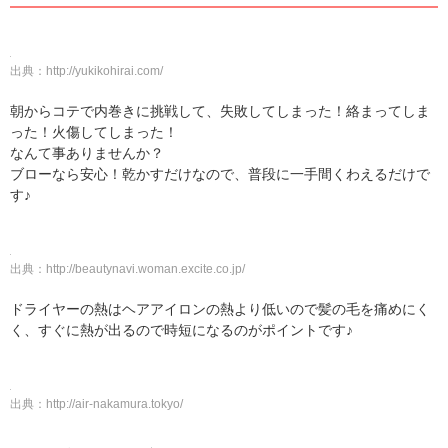
出典：
http://yukikohirai.com/
朝からコテで内巻きに挑戦して、失敗してしまった！絡まってしま
った！火傷してしまった！
なんて事ありませんか？
ブローなら安心！乾かすだけなので、普段に一手間くわえるだけで
す♪
出典：
http://beautynavi.woman.excite.co.jp/
ドライヤーの熱はヘアアイロンの熱より低いので髪の毛を痛めにく
く、すぐに熱が出るので時短になるのがポイントです♪
出典：
http://air-nakamura.tokyo/