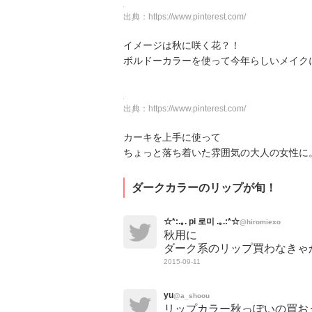
出典：
https://www.pinterest.com/
イメージは秋に咲く花？！
ボルドーカラーを使って今年らしいメイク
出典：
https://www.pinterest.com/
カーキを上手に使って
ちょっと落ち着いた雰囲気の大人の女性に
ダークカラーのリップが旬！
☆*:.｡. pi 로미 .｡.:*☆
@hiromiexo
秋用に
ダーク系のリップ買わなきゃ
2015-09-11
yu
@a_shoou
リップカラー秋っぽいの買お