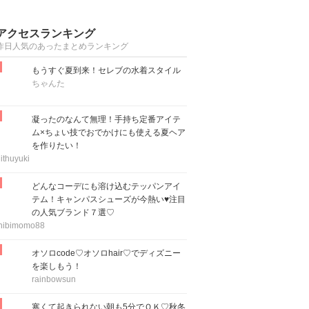
アクセスランキング
昨日人気のあったまとめランキング
もうすぐ夏到来！セレブの水着スタイル
ちゃんた
凝ったのなんて無理！手持ち定番アイテ
ム×ちょい技でおでかけにも使える夏ヘア
を作りたい！
ithuyuki
どんなコーデにも溶け込むテッパンアイ
テム！キャンパスシューズが今熱い♥注目
の人気ブランド７選♡
hibimomo88
オソロcode♡オソロhair♡でディズニー
を楽しもう！
rainbowsun
寒くて起きられない朝も5分でＯＫ♡秋冬