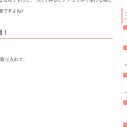
敵ですよね♪
目！
も取り入れて、
M
c