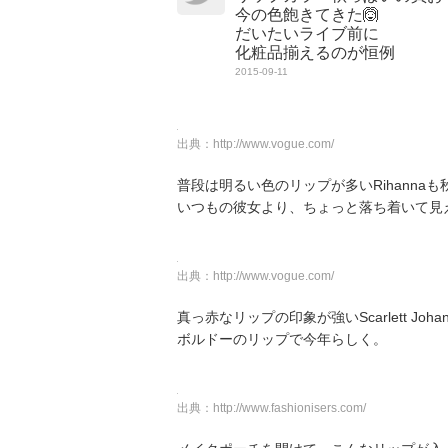
今の色飽きてきた🙆
だいたいライブ前に
化粧品揃えるのが恒例
2015-09-11
出典：
http://www.vogue.com/
普段は明るい色のリップが多いRihanna
いつもの彼女より、ちょっと落ち着いて見
出典：
http://www.vogue.com/
真っ赤なリップの印象が強いScarlett Johan
ボルドーのリップで今年らしく。
出典：
http://www.fashionisers.com/