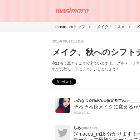
masimaroトップ
メイク・コスメ
2015年09月11日更新
メイク、秋へのシフト
秋はもう直ぐそこまで来ていますよ。 グルメ、ファ
れずに秋モードにチェンジしましょう！
いのなつ☆RuK's☆固定見てね
@n_____
そろそろ秋メイクに変えるか
2015-09-11
ちあ
@0691569
@macca_m18 分かります
チークって最初はうーんって