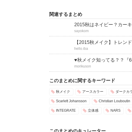
関連するまとめ
2015秋はネイビー？カ
sayokom
【2015秋メイク】トレ
hello.iba
♥秋メイク知ってる？？『
morikuson
このまとめに関するキーワード
秋メイク
アースカラー
ダークカ
Scarlett Johansson
Christian Louboutin
INTEGRATE
立体感
NARS
このまとめのキュレーター