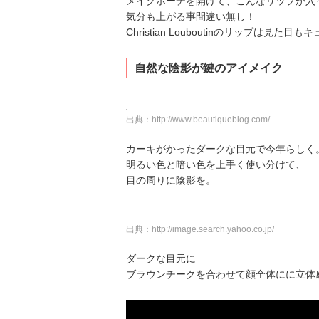
メイクポーチを開けて、こんなリップが入
気分も上がる事間違い無し！
Christian Louboutinのリップは見た目も
自然な陰影が鍵のアイメイク
出典：
http://www.beautiqueblog.com/
カーキがかったダークな目元で今年らしく
明るい色と暗い色を上手く使い分けて、
目の周りに陰影を。
出典：
http://image.search.yahoo.co.jp/
ダークな目元に
ブラウンチークを合わせて顔全体にに立体