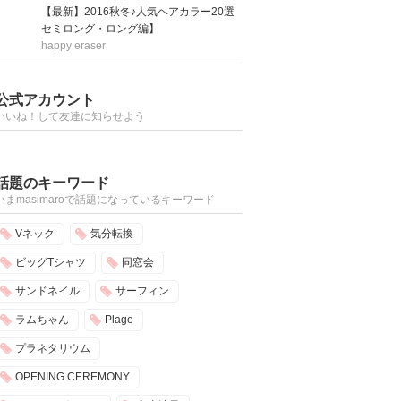
【最新】2016秋冬♪人気ヘアカラー20選
セミロング・ロング編】
happy eraser
公式アカウント
いいね！して友達に知らせよう
話題のキーワード
いまmasimaroで話題になっているキーワード
Vネック
気分転換
ビッグTシャツ
同窓会
サンドネイル
サーフィン
ラムちゃん
Plage
プラネタリウム
OPENING CEREMONY