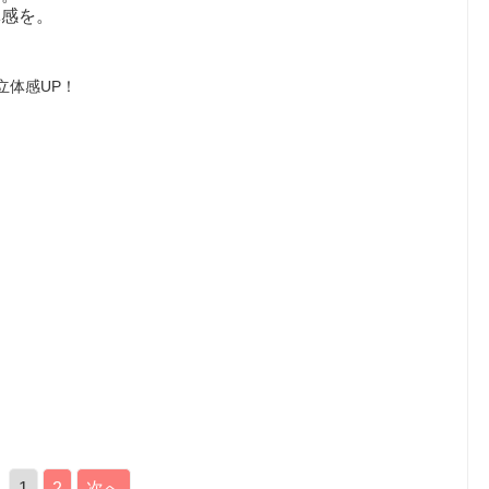
体感を。
立体感UP！
1
2
次へ