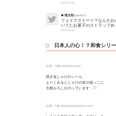
2015-07-01
♚ 琥太郎
@ktr0613
フェイクスイーツ？なんかお
いてたお菓子のストラップめ
2015-06-23
□ 日本人の心！？和食シリ
出典：
https://minne.com/
焼き塩しゃけのシール。
よーくみるとしゃけの皮の端っこに
大根おろしがのっています…♡
出典：
http://www.tokyokitsch.com/