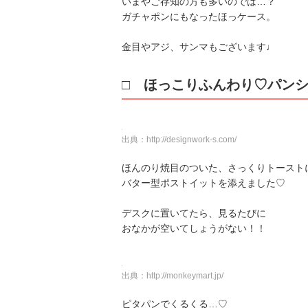
いまやご存知の方も多いのでは…？
ガチャポンにもなったほっケース。
金目やアジ、サンマもございます♩
□ ほっこりふんわり♡パン
出典：
http://designwork-s.com/
ほんのり焼目のついた、さっくりトースト
バター型ポストイットを添えました♡
デスクに置いてたら、見るたびに
おなかが空いてしょうがない！！
出典：
http://monkeymart.jp/
ピタパンでくるくる…♡