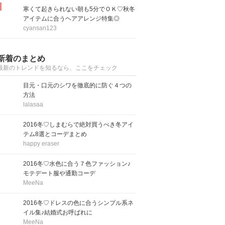
寒くて起きられない朝も5分でＯＫ♡秋冬
アイテムに合うヘアアレンジ特集◎
cyansan123
新着のまとめ
最新のトレンドを知るなら、ここをチェック
目元・口元のシワを徹底的に防ぐ４つの
方法
lalasaa
2016冬♡しまむらで絶対買うべき冬アイ
テム8選とコーデまとめ
happy eraser
2016冬♡水色に合う７色ファッション♪
モテデート服や通勤コーデ
MeeNa
2016冬♡ドレスの色に合うシンプル系ネ
イル集♪結婚式お呼ばれに
MeeNa