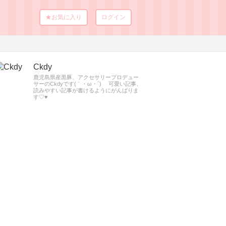
★お気に入り
ログイン
Ckdy
鹿児島県産黒豚、アクセサリープロデュー
サーのCkdyです(｀・ω・´)ゞ 可愛い記事、
読みやすい記事が書けるようにがんばりま
す♡♥