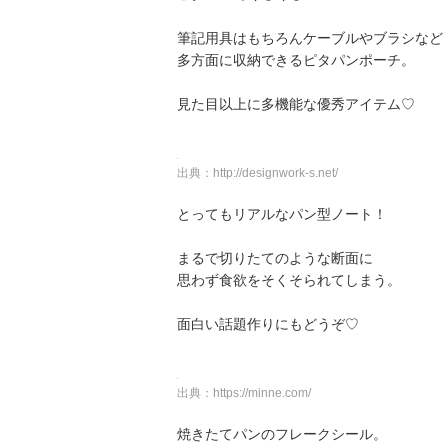
筆記用具はもちろんケーブルやブラシなど
多方面に収納できるピタパンポーチ。
見た目以上に多機能な優秀アイテム♡
出典：
http://designwork-s.net/
とってもリアルなパン型ノート！
まるで切りたてのような断面に
思わず食欲をそくそられてしまう。
面白い話題作りにもどうぞ♡
出典：
https://minne.com/
焼きたてパンのフレークシール。