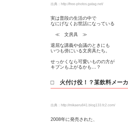
出典：
http://free-photos.gatag.net/
実は普段の生活の中で
なにげなくお世話になっている
≪ 文房具 ≫
退屈な講義や会議のときにも
いつも傍にいる文房具たち。
せっかくなら可愛いものの方が
キブンも上がるかも…？
□ 火付け役！？某飲料メー
出典：
http://mikaeru841.blog133.fc2.com/
2008年に発売された、