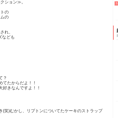
コレクション≫。
ートの
ームの
売され、
ズなども
て？
めてたからだよ！！
大好きなんですよ！！
き(笑)むかし、リプトンについてたケーキのストラップ