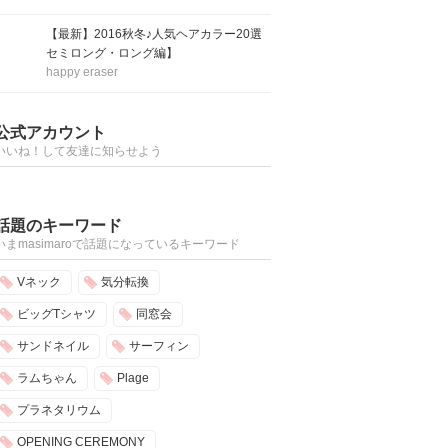
【最新】2016秋冬♪人気ヘアカラー20選
セミロング・ロング編】
happy eraser
公式アカウント
いいね！して友達に知らせよう
話題のキーワード
いまmasimaroで話題になっているキーワード
Vネック
気分転換
ビッグTシャツ
同窓会
サンドネイル
サーフィン
ラムちゃん
Plage
プラネタリウム
OPENING CEREMONY