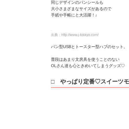
同じデザインのパンシールも
大小さまざまなサイズがあるので
手紙や手帳にと大活躍！♩
出典：
http://www.j-tokkyo.com/
パン型USBとトースター型ハブのセット。
普段はあまり文房具を使うことのない
OLさん達も心ときめいてしまうグッズ♡
□ やっぱり定番♡スイーツ