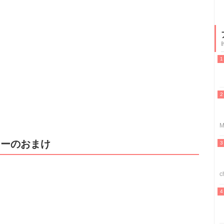
M
カーのおまけ
c