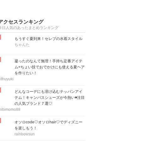
アクセスランキング
昨日人気のあったまとめランキング
もうすぐ夏到来！セレブの水着スタイル
ちゃんた
凝ったのなんて無理！手持ち定番アイテ
ム×ちょい技でおでかけにも使える夏ヘア
を作りたい！
ithuyuki
どんなコーデにも溶け込むテッパンアイ
テム！キャンパスシューズが今熱い♥注目
の人気ブランド７選♡
hibimomo88
オソロcode♡オソロhair♡でディズニー
を楽しもう！
rainbowsun