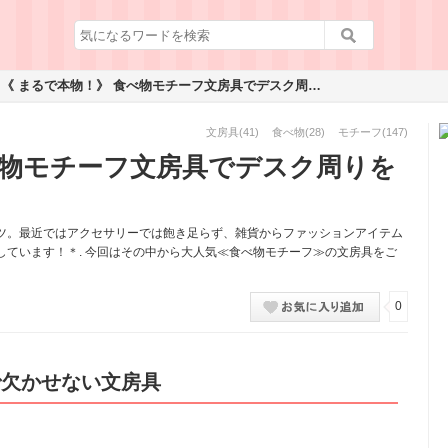
《 まるで本物！》 食べ物モチーフ文房具でデスク周りをメルヘンに♡
文房具
(41)
食べ物
(28)
モチーフ
(147)
べ物モチーフ文房具でデスク周りを
ツ。最近ではアクセサリーでは飽き足らず、雑貨からファッションアイテム
ています！＊. 今回はその中から大人気≪食べ物モチーフ≫の文房具をご
0
で欠かせない文房具