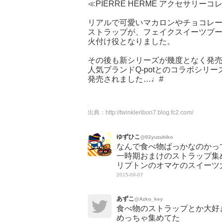
≪PIERRE HERME アクセサリー
リアルで可愛いマカロンやチョコレ
ストラップが、フェイクスイーツブ
火付け役となりました。
その後も新シリーズが幾度となく発
人気ブランドQ-potとのコラボシリー
発売されました…♩#
出典：
http://twinkleribon7.blog.fc2.com/
ゆずひこ
@02yuzuhiko
なんで食べ物ばっかなのかっ
一時期おまけのストラップ集
リプトンのオマケのスイーツ
2015-09-07
あずこ
@Azko_key
食べ物のストラップとか大好
めっちゃ集めてた