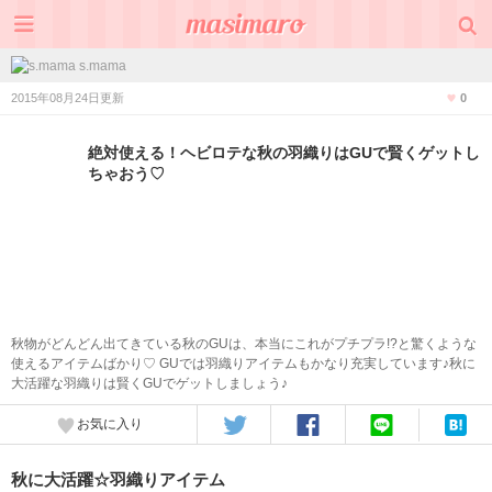
s.mama
2015年08月24日更新
0
絶対使える！ヘビロテな秋の羽織りはGUで賢くゲットし
ちゃおう♡
秋物がどんどん出てきている秋のGUは、本当にこれがプチプラ!?と驚くような
使えるアイテムばかり♡ GUでは羽織りアイテムもかなり充実しています♪秋に
大活躍な羽織りは賢くGUでゲットしましょう♪
お気に入り
秋に大活躍☆羽織りアイテム