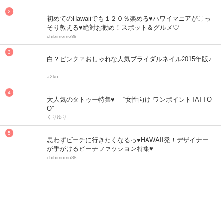
初めてのHawaiiでも１２０％楽める♥ハワイマニアがこっ
そり教える♥絶対お勧め！スポット＆グルメ♡
chibimomo88
白？ピンク？おしゃれな人気ブライダルネイル2015年版♪
a2ko
大人気のタトゥー特集♥ “女性向け ワンポイントTATTO
O”
くりゆり
思わずビーチに行きたくなるっ♥HAWAII発！デザイナー
が手がけるビーチファッション特集♥
chibimomo88