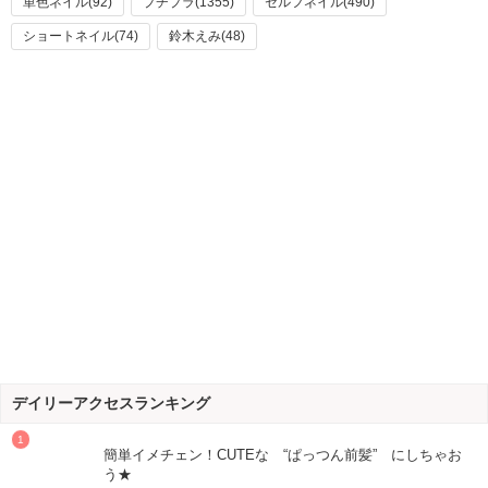
単色ネイル(92)
プチプラ(1355)
セルフネイル(490)
ショートネイル(74)
鈴木えみ(48)
デイリーアクセスランキング
簡単イメチェン！CUTEな “ぱっつん前髪” にしちゃお
う★