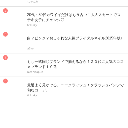
ちゃんた
20代・30代カワイイだけはもう古い！大人スカートでス
テキ女子にチェンジ♡
tink.sky
白？ピンク？おしゃれな人気ブライダルネイル2015年版♪
a2ko
もし一式同じブランドで揃えるなら？２０代に人気のコス
メブランド１０選
niconicopun
最近よく見かける。ニークラッシュ！クラッシュパンツで
旬なコーデ。
tink.sky