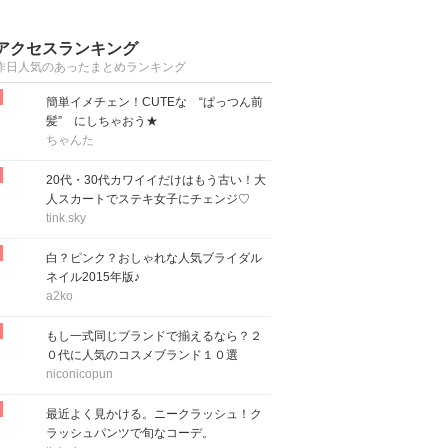
アクセスランキング
昨日人気のあったまとめランキング
簡単イメチェン！CUTEな “ぱっつん前
髪” にしちゃおう★
ちゃんた
20代・30代カワイイだけはもう古い！大
人スカートでステキ女子にチェンジ♡
tink.sky
白？ピンク？おしゃれな人気ブライダル
ネイル2015年版♪
a2ko
もし一式同じブランドで揃えるなら？２
０代に人気のコスメブランド１０選
niconicopun
最近よく見かける。ニークラッシュ！ク
ラッシュパンツで旬なコーデ。