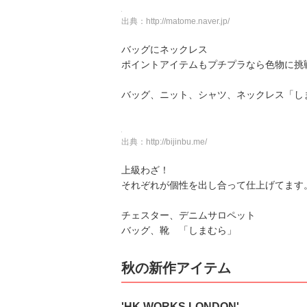
出典：
http://matome.naver.jp/
バッグにネックレス
ポイントアイテムもプチプラなら色物に挑
バッグ、ニット、シャツ、ネックレス「し
出典：
http://bijinbu.me/
上級わざ！
それぞれが個性を出し合って仕上げてます
チェスター、デニムサロペット
バッグ、靴 「しまむら」
秋の新作アイテム
'HK WORKS LONDON'