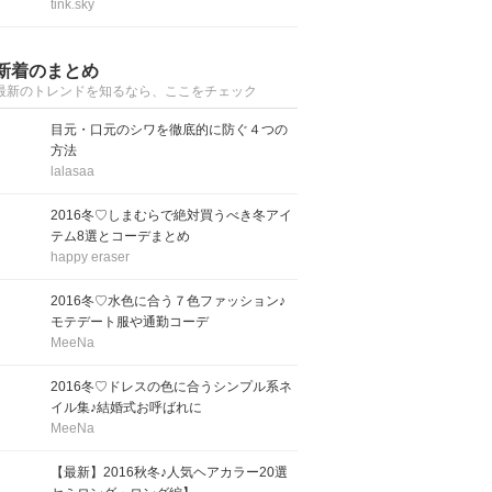
tink.sky
新着のまとめ
最新のトレンドを知るなら、ここをチェック
目元・口元のシワを徹底的に防ぐ４つの
方法
lalasaa
2016冬♡しまむらで絶対買うべき冬アイ
テム8選とコーデまとめ
happy eraser
2016冬♡水色に合う７色ファッション♪
モテデート服や通勤コーデ
MeeNa
2016冬♡ドレスの色に合うシンプル系ネ
イル集♪結婚式お呼ばれに
MeeNa
【最新】2016秋冬♪人気ヘアカラー20選