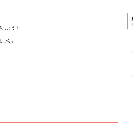
戦しよう！
まむら」
。