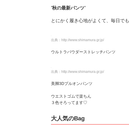
’秋の最新パンツ’
とにかく履き心地がよくて、毎日で
出典：
http://www.shimamura.gr.jp/
ウルトラパウダーストレッチパンツ
出典：
http://www.shimamura.gr.jp/
美脚3Dプルオンパンツ
ウエストゴムで楽ちん
３色そろってます♡
大人気のBag