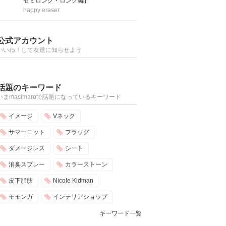
セミロング・ロング編】
happy eraser
公式アカウント
いいね！して友達に知らせよう
話題のキーワード
いまmasimaroで話題になっているキーワード
イメージ
Vネック
サマーニット
フラッグ
ダメージレス
シート
消臭スプレー
カラーストーン
皮下脂肪
Nicole Kidman
モモンガ
インテリアショップ
キーワード一覧