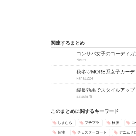
関連するまとめ
コンサバ女子のコーディガ
Nnuts
秋冬♡MORE系女子カー
kana1224
縦長効果でスタイルアップ
satsuki78
このまとめに関するキーワード
しまむら
プチプラ
秋服
コ
個性
チェスターコート
デニムサ