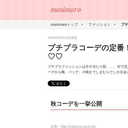
masimaroトップ
ファッション
2015年08月13日更新
プチプラコーデの定番
♡♡
プチプラファッションは今や当たり前。。。 街で見
ーデから靴、バッグ、小物までしまむらでしか出会
秋コーデを一挙公開
出典：
http://matome.naver.jp/