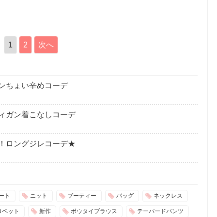
1
2
次へ
ンちょい辛めコーデ
ディガン着こなしコーデ
！ロングジレコーデ★
ート
ニット
ブーティー
バッグ
ネックレス
ロペット
新作
ボウタイブラウス
テーパードパンツ