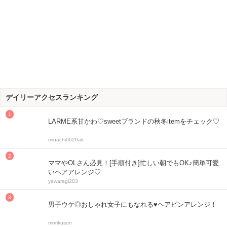
デイリーアクセスランキング
LARME系甘かわ♡sweetブランドの秋冬itemをチェック♡
minachi0620ak
ママやOLさん必見！[手順付き]忙しい朝でもOK♪簡単可愛
いヘアアレンジ♡
yawaragi203
男子ウケ◎おしゃれ女子にもなれる♥ヘアピンアレンジ！
morikuson