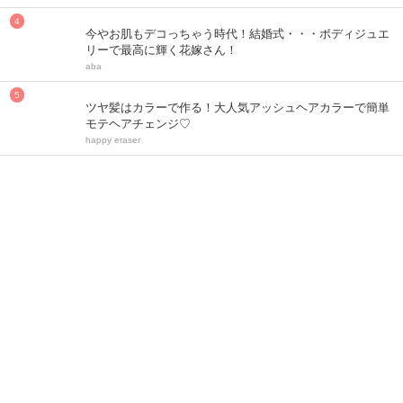
今やお肌もデコっちゃう時代！結婚式・・・ボディジュエ
リーで最高に輝く花嫁さん！
aba
ツヤ髪はカラーで作る！大人気アッシュヘアカラーで簡単
モテヘアチェンジ♡
happy eraser