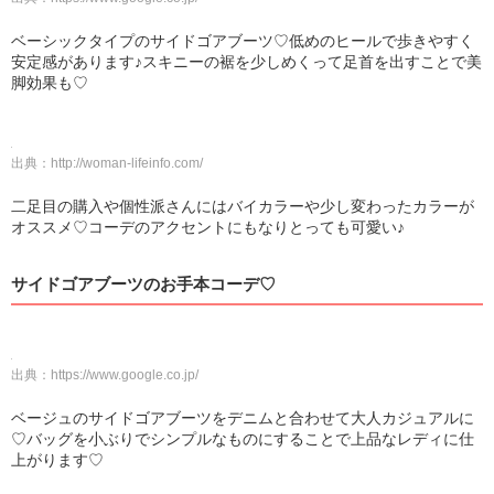
ベーシックタイプのサイドゴアブーツ♡低めのヒールで歩きやすく
安定感があります♪スキニーの裾を少しめくって足首を出すことで美
脚効果も♡
出典：
http://woman-lifeinfo.com/
二足目の購入や個性派さんにはバイカラーや少し変わったカラーが
オススメ♡コーデのアクセントにもなりとっても可愛い♪
サイドゴアブーツのお手本コーデ♡
出典：
https://www.google.co.jp/
ベージュのサイドゴアブーツをデニムと合わせて大人カジュアルに
♡バッグを小ぶりでシンプルなものにすることで上品なレディに仕
上がります♡