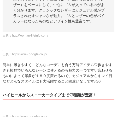
ザー）をベースにして、中心にゴムが入っているのがよ
く分かります。クラシックなレザーにカジュアル感がプ
ラスされたオシャレさが魅力。ゴムとレザーの色がバイ
カラーになったものなどデザイン性も豊富です。
出典：
http://woman-lifeinfo.com/
出典：
https://www.google.co.jp/
簡単に履きやすく、どんなコーデにも合う万能アイテム♡歩きやす
さも抜群でいろんなシーンに使えるのも魅力の一つです♡合わせる
ものによって印象が１８０度変わるので、カジュアルからキレイ目
などどんなスタイルにも大活躍すること間違いなしですね♡
ハイヒールからスニーカータイプまで♡種類が豊富！
出典：
https://www.google.co.jp/