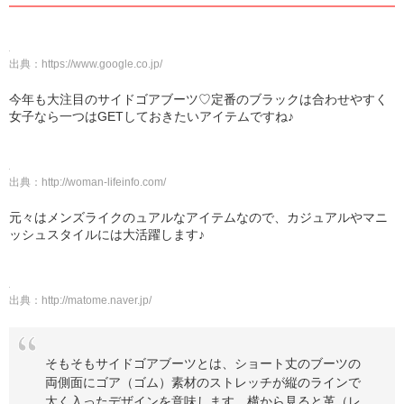
出典：
https://www.google.co.jp/
今年も大注目のサイドゴアブーツ♡定番のブラックは合わせやすく
女子なら一つはGETしておきたいアイテムですね♪
出典：
http://woman-lifeinfo.com/
元々はメンズライクのュアルなアイテムなので、カジュアルやマニ
ッシュスタイルには大活躍します♪
出典：
http://matome.naver.jp/
そもそもサイドゴアブーツとは、ショート丈のブーツの
両側面にゴア（ゴム）素材のストレッチが縦のラインで
太く入ったデザインを意味します。横から見ると革（レ