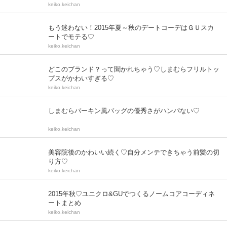
keiko.keichan
もう迷わない！2015年夏～秋のデートコーデはＧＵスカ
ートでモテる♡
keiko.keichan
どこのブランド？って聞かれちゃう♡しまむらフリルトッ
プスがかわいすぎる♡
keiko.keichan
しまむらバーキン風バッグの優秀さがハンパない♡
keiko.keichan
美容院後のかわいい続く♡自分メンテできちゃう前髪の切
り方♡
keiko.keichan
2015年秋♡ユニクロ&GUでつくるノームコアコーディネ
ートまとめ
keiko.keichan