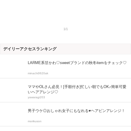
1/1
デイリーアクセスランキング
LARME系甘かわ♡sweetブランドの秋冬itemをチェック♡
minachi0620ak
ママやOLさん必見！[手順付き]忙しい朝でもOK♪簡単可愛
いヘアアレンジ♡
yawaragi203
男子ウケ◎おしゃれ女子にもなれる♥ヘアピンアレンジ！
morikuson