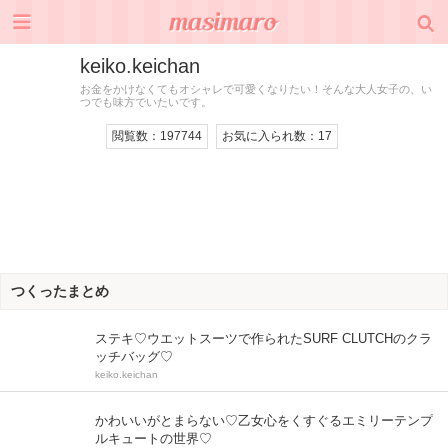
keiko.keichan
お金をかけなくてもオシャレで可愛くなりたい！そんな大人女子の、い
つでも味方でいたいです。
閲覧数：
197744
お気に入られ数：
17
つくったまとめ
ステキ♡ウエットスーツで作られたSURF CLUTCHのクラ
ッチバッグ♡
keiko.keichan
かわいいがとまらない♡乙女心をくすぐるエミリーテンプ
ルキュートの世界♡