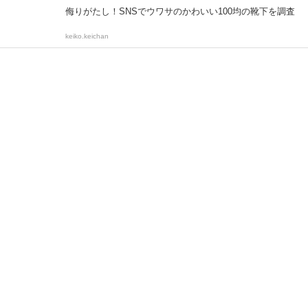
侮りがたし！SNSでウワサのかわいい100均の靴下を調査
keiko.keichan