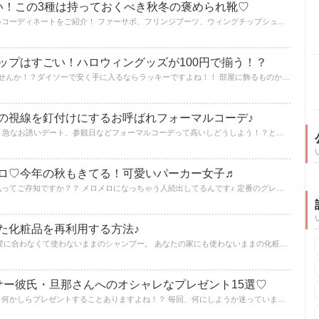
い！この3種は持っておくべき秋冬の褒められ靴♡
今年の秋冬トレンドの靴でできる可愛いコーディネートをご紹介！ ファーサボ、フリンジブーツ、ウィングチップシューズ！！もう手に入れましたか？いち早く手に入れて、毎日履きたくなるような可愛い靴でコーディネートを楽しみましょう♪
ップはすごい！ハロウィングッズが100円で揃う！？
可愛い装飾をしてHalloweenを楽しみませんか！？ダイソーで安く手に入るならラッキーですよね！！ 部屋に飾るものから仮装するものまで... 毎年Halloweenグッズを揃えているダイソーですが、今年の力の入れ方は一段とUPしています！ 可愛いハロウィンに使えるラインナップを紹介します♪
の視線を釘付けにするお呼ばれフォーマルコーデ♪
大人ならではの悩み....。友達の結婚式、急なお誘いデート、参観日などフォーマルコーデって高いしどうしよう！？と悩むことありますよね！？ そんな大人の味方♡プチプラで揃えられるフォーマルコーデをご紹介！
ロ♡今年の秋もきてる！可愛いパーカー女子♬
パーカー女子が男性にも女性にも大人気ってご存知ですか？？ メロメロになっちゃう人続出してるんです♪ 定番のグレーパーカーからおしゃれなマウンテンパーカーまでオシャレなコーデをご紹介！ 今年の秋冬はパーカーコーデを極めて周りをメロメロにしちゃいましょう♡
た化粧品を再利用する方法♪
色が合わなくて使わないままの口紅。 髪に合わなくて使わないままのシャンプー。 あなたの家にも使わないままの化粧品が眠っていませんか？？ また、ほとんどの化粧品に使用期限があるのご存知ですか！？ そんな化粧品も別な方法で使えちゃう！！ 再利用方法を伝授しちゃいます♡
サー彼氏・旦那さんへのオシャレなプレゼント15選♡
彼氏や旦那さんの誕生日や記念日など、何かしらプレゼントすることありますよね！？ 毎回、何にしようか迷っていませんか？？ 迷うのも幸せなことですが、渡したときの嬉しそうな顔を見れるのが一番ですよね♡ 男性に喜んでもらえるプレゼント案をご提案♪