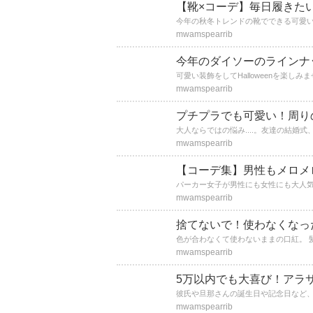
【靴×コーデ】毎日履きた
mwamspearrib
今年のダイソーのラインナ
mwamspearrib
プチプラでも可愛い！周り
mwamspearrib
【コーデ集】男性もメロメ
mwamspearrib
捨てないで！使わなくなっ
mwamspearrib
5万以内でも大喜び！アラ
mwamspearrib