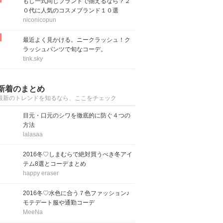
もし一式同じブランドで揃えるなら？２
０代に人気のコスメブランド１０選
niconicopun
最近よく見かける。ニークラッシュ！ク
ラッシュパンツで旬なコーデ。
tink.sky
新着のまとめ
最新のトレンドを知るなら、ここをチェック
目元・口元のシワを徹底的に防ぐ４つの
方法
lalasaa
2016冬♡しまむらで絶対買うべき冬アイ
テム8選とコーデまとめ
happy eraser
2016冬♡水色に合う７色ファッション♪
モテデート服や通勤コーデ
MeeNa