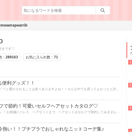
mwamspearrib
b
が好きです♡
数：
289163
お気に入られ数：
71
る便利グッズ！！
100円でこんなに便利なグッズがあるの！？と驚かされることは多々ありますよね！！そんな中でも買ってよかったと評価が高いものや、買って損はない便利グッズをご紹介します♪日々の生活に役立つこと間違いなしですよ！
フで節約！可愛いセルフヘアセットカタログ♡
結婚式って何かとお金がかかりますよね...！お祝儀にドレス、ヘアセットまで。ヘアセットはセルフで節約してみませんか！？意外と簡単に可愛い髪型ができちゃったりするんです♪今回はロングヘアの方向けに可愛いヘアセットをまとめました！！
が今熱い！！プチプラでおしゃれなニットコーデ集♪