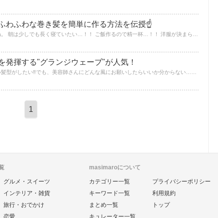
ふわふわな巻き髪を簡単に作る方法を伝授☝
朝はどうしても時間がないものですよね。 朝は少しでも長く寝ていたい…！！ ご飯作るので精一杯…！！ 洋服が決まらなくて時間ぎりぎりに…！！ でも、髪型も可愛くして、おしゃれも楽しみたい！！周りと差をつけたい！！という方必見☆ 時間のかからないふわふわ巻き髪の作り方を紹介しちゃいます♪
を発揮する"グランジウェーブ"が人気！
今流行りの外国人セレブ風なかっこいい髪型がしたい‼でも、美容師さんにどんな風にお願いしたらいいか分からない…。そんな方も試したくなる♪ショートでもロングでもラフだけどおしゃれにきまっちゃう"グランジウェーブ"をまとめました‼
1
覧
masimaroについて
グルメ・スイーツ
カテゴリー一覧
プライバシーポリシー
インテリア・雑貨
キーワード一覧
利用規約
旅行・おでかけ
まとめ一覧
トップ
恋愛
キュレーター一覧