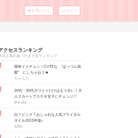
★お気に入り
ログイン
アクセスランキング
昨日人気のあったまとめランキング
簡単イメチェン！CUTEな “ぱっつん前
髪” にしちゃおう★
ちゃんた
20代・30代カワイイだけはもう古い！大
人スカートでステキ女子にチェンジ♡
tink.sky
白？ピンク？おしゃれな人気ブライダル
ネイル2015年版♪
a2ko