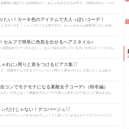
今シーズントレンドのケーブルニットも多数取り揃えているUNIQLO！！おしゃれさんたちの中で、UNIQLOのニットが可愛いと話題になっているんです！冬場重宝すること間違いなし♡女性らしさも出せる可愛いアイテムです♪いち早くゲットして日々のコーディネートに取り入れてみませんか？今回は色別にコーデをご紹介します♪
りたい！カーキ色のアイテムで大人っぽいコーデ！
肌寒くなってきたこの時期に必須アイテム【カーキ】！！メンズライクな色ですが、おしゃれさんは絶対持っている色ですよね♡そんな可愛いカーキ色のアイテムを使ったコーデを紹介します♪
！セルフで簡単に色気を出せるヘアスタイル♪
いつも子供っぽく見られてしまう...。同じ髪型ばかりでつまらない...。なんて悩みを持っている方いませんか！？そんな悩みを解決してくれるセルフでできる髪型をご紹介します♡ポイントは2つ！！それをおさえて色気を出していきましょう♡写真でセットの手順もご紹介しています！！色気UPして大人っぽい女性を演出しましょう♪
しゃれに♪周りと差をつけるピアス集♡
奇抜すぎるファッションは抵抗があるけど、話題作りもできるファッションで周りと差をつけたいと思ったことはありませんか！？そんなとき、自分だけしか持っていないような可愛いけど少し変わったピアスを持っていると心強いです！！可愛くてどこで買ったかきかれちゃうような、自分だけのお気に入りピアスを見つけましょう♪
!合コンでモテモテになる素敵女子コーデ♪（秋冬編）
せっかく誘われた合コン！！可愛く見られたいですよね！？素敵女子のコーデで周りと差をつけて合コンに挑みませんか？♡男性がドン引きしてしまうファッションはしたくないですよね！？清楚で男性ウケのいいコーデをご紹介します♪
キンだけじゃない！デコパージュ♡
デコパージュと聞いて、紙ナプキンを貼りつけてアレンジするものでしょ！？と思っていませんか？？デコパージュでは紙ナプキンだけではない、いろんなアレンジができるんです♪真似したくなるデコパージュのアレンジ方法を伝授します！これで世界にひとつだけの雑貨やプレゼントが作れますよ♡