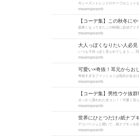
mwamspearrib
【コーデ集】この秋冬にや
mwamspearrib
大人っぽくなりたい人必見
mwamspearrib
可愛い×奇抜！耳元からお
mwamspearrib
【コーデ集】男性ウケ抜群
mwamspearrib
世界にひとつだけ♪紙ナプ
mwamspearrib