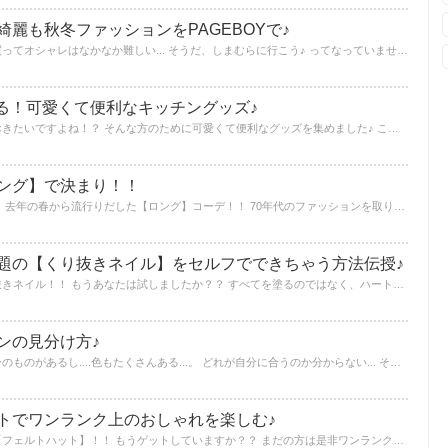
麗も秋冬ファッションをPAGEBOYで♪
トレンドって毎年変わるから、高い服買ってオシャレはなかなか難しい... そうだ、しまむらに行こう♪ ってなっていませんか...？？ しまむらに負けないくらい安いお値段で、大人でもワンランク上のオシャレを楽しめるPAGEBOYの洋服を紹介します♡
なる！可愛くて便利なキッチングッズ♪
キッチンはいつでも綺麗に可愛くしておきたいですよね！？ そんな方のために可愛くて便利なグッズを集めました♪ これで明日からの料理が楽しくなるはずです☆
ング】で決まり！！
オシャレさんはもう取り入れている！？ 去年の春から流行りだした【ロング】コーデ！！ 70年代のファッションを取り入れたコーデが今秋冬も流行♪ 男性も魅了しちゃうオシャレで大人なロングコーデをまとめてみました♡
題の【くり抜きネイル】をセルフでできちゃう方法伝授♪
オシャレさんの中で話題沸騰中のくり抜きネイル！！ もうあなたは試しましたか？？ すべてを塗るのではなく、ハートやまるなどあらゆる形にくり抜いて自爪の色も活かしちゃう可愛いネイルです♪ でもネイルに行く時間もお金もない... なんて方にオススメ☆ そんな可愛いネイルをセルフでできちゃう方法を伝授します♪
ンの見分け方♪
ファンデーションっていろんなメーカーのものがあるし....色もたくさんある...。 どれが自分に合うのか分からない... そんなあなたに合うファンデーションの見分け方を紹介しちゃいます♪ これであなたも肌美人！！ 胸張ってショッピングに出かけましょう★
トでワンランク上のおしゃれを楽しむ♪
今年も早くからトレンドになっている【フェルトハット】！！ もうゲットしていますか？？ まだの方は是非ワンランク上のおしゃれさんになるためにゲットしてみてください☆ 可愛いフェルトハットのご紹介とコーディネートの際のポイントをまとめました。 そしてフェルトハットを組み合わせたオシャレなコーディネートを一緒に紹介します♪