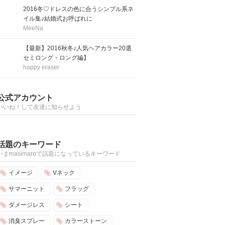
2016冬♡ドレスの色に合うシンプル系ネ
イル集♪結婚式お呼ばれに
MeeNa
【最新】2016秋冬♪人気ヘアカラー20選
セミロング・ロング編】
happy eraser
公式アカウント
いいね！して友達に知らせよう
話題のキーワード
いまmasimaroで話題になっているキーワード
イメージ
Vネック
サマーニット
フラッグ
ダメージレス
シート
消臭スプレー
カラーストーン