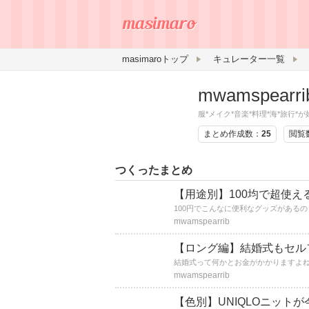
masimaroトップ
キュレーター一覧
mwamspearri
服*メイク*音楽*料理*海*旅行*
まとめ作成数：
25
閲覧
つくったまとめ
【用途別】100均で超使え
mwamspearrib
【ロング編】結婚式もセル
mwamspearrib
【色別】UNIQLOニット