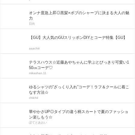
オンナ度急上昇◎黒髪×ボブのシャープに決まる大人の魅
力
日向
【GU】大人気のGUスリッポンDIYとコーデ特集【GU】
aaachiii
テラスハウス☆近藤あやちゃんに学ぶとびっきり可愛い1
50㎝コーデ♡
mikashan.11
ゆるシャツの”ざっくり入れ”コーデ！ラフ＆クールに着こ
なす方法☆
chilchil
華やかさUP◎タイプの違う柄スカートで夏のファッショ
ン楽しもう☆
ぽてとあおい