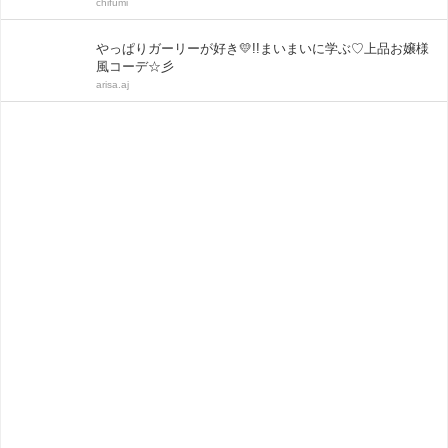
chifumi
やっぱりガーリーが好き💛!!まいまいに学ぶ♡上品お嬢様
風コーデ☆彡
arisa.aj