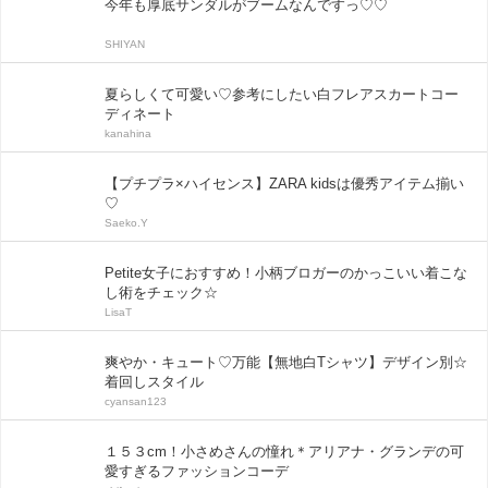
今年も厚底サンダルがブームなんですっ♡♡
SHIYAN
夏らしくて可愛い♡参考にしたい白フレアスカートコー
ディネート
kanahina
【プチプラ×ハイセンス】ZARA kidsは優秀アイテム揃い
♡
Saeko.Y
Petite女子におすすめ！小柄ブロガーのかっこいい着こな
し術をチェック☆
LisaT
爽やか・キュート♡万能【無地白Tシャツ】デザイン別☆
着回しスタイル
cyansan123
１５３cm！小さめさんの憧れ＊アリアナ・グランデの可
愛すぎるファッションコーデ