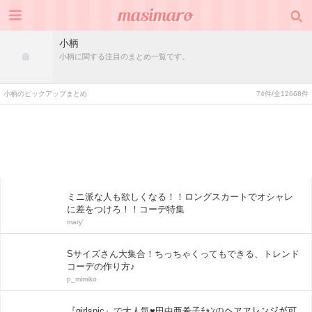
小柄
小柄に関する注目のまとめ一覧です。
小柄のピックアップまとめ
74件/全12668件
ミニ派な人も欲しくなる！！ロングスカートでオシャレ
に差をつけろ！！コーデ特集
mary'
Sサイズさん大集合！ちっちゃくってもできる、トレンド
コーデの作り方♪
p_mimiko
『girlspic』で大人気♥田中亜希子ﾁｬﾝのヘアアレンジが可