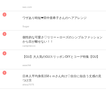
sao.com
ワザあり時短❤田中亜希子さんのヘアアレンジ
Sugar
個性的な可愛さ♡リリー＝ローズのシンプルファッション
から目が離せない！！
campmecco
【GU】大人気のGUスリッポンDIYとコーデ特集【GU】
aaachiii
日本人平均身長158ｃｍさん向け♡自分に似合う丈感の見
つけ方
shina7075