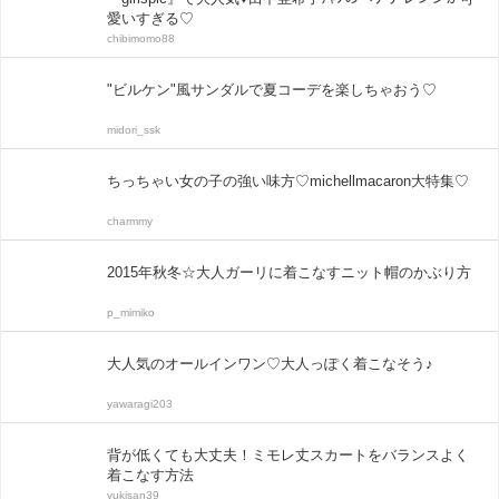
愛いすぎる♡
chibimomo88
"ビルケン"風サンダルで夏コーデを楽しちゃおう♡
midori_ssk
ちっちゃい女の子の強い味方♡michellmacaron大特集♡
charmmy
2015年秋冬☆大人ガーリに着こなすニット帽のかぶり方
p_mimiko
大人気のオールインワン♡大人っぽく着こなそう♪
yawaragi203
背が低くても大丈夫！ミモレ丈スカートをバランスよく
着こなす方法
yukisan39