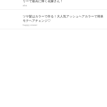
リーで最高に輝く花嫁さん！
aba
ツヤ髪はカラーで作る！大人気アッシュヘアカラーで簡単
モテヘアチェンジ♡
happy eraser