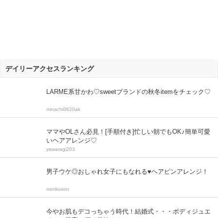
デイリーアクセスランキング
LARME系甘かわ♡sweetブランドの秋冬itemをチェック♡
minachi0620ak
ママやOLさん必見！[手順付き]忙しい朝でもOK♪簡単可愛
いヘアアレンジ♡
yawaragi203
男子ウケ◎おしゃれ女子にもなれる♥ヘアピンアレンジ！
morikuson
今やお肌もデコっちゃう時代！結婚式・・・ボディジュエ