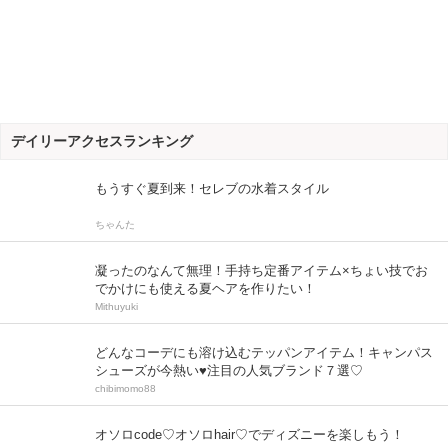
デイリーアクセスランキング
もうすぐ夏到来！セレブの水着スタイル
ちゃんた
凝ったのなんて無理！手持ち定番アイテム×ちょい技でお
でかけにも使える夏ヘアを作りたい！
Mithuyuki
どんなコーデにも溶け込むテッパンアイテム！キャンパス
シューズが今熱い♥注目の人気ブランド７選♡
chibimomo88
オソロcode♡オソロhair♡でディズニーを楽しもう！