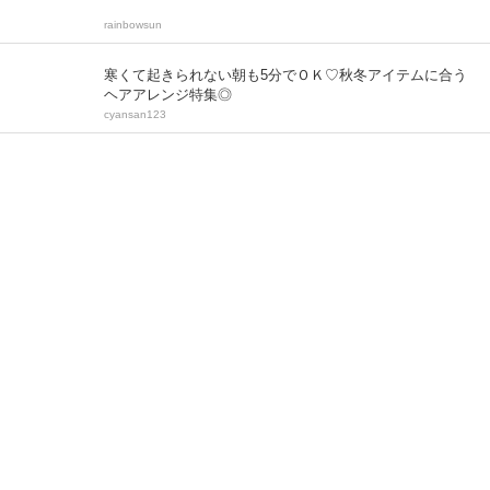
rainbowsun
寒くて起きられない朝も5分でＯＫ♡秋冬アイテムに合う
ヘアアレンジ特集◎
cyansan123